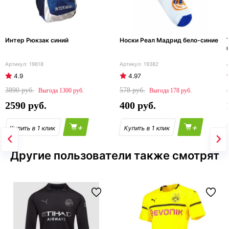
Интер Рюкзак синий
Носки Реал Мадрид бело-синие
19618
19382
4.9
4.97
3890
578
1300
178
2590
400
+
+
Другие пользователи также смотрят