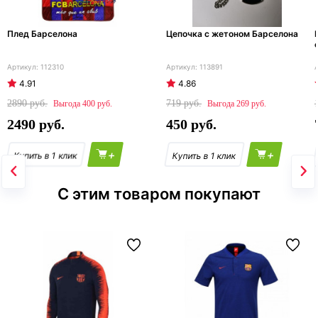
Плед Барселона
Цепочка с жетоном Барселона
112310
113891
4.91
4.86
2890
719
400
269
2490
450
+
+
С этим товаром покупают