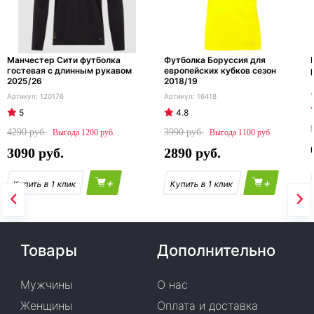
Манчестер Сити футболка
Футболка Боруссия для
гостевая с длинным рукавом
европейских кубков сезон
2025/26
2018/19
120176
16418
5
4.8
4290
3990
1200
1100
3090
2890
+
+
Товары
Дополнительно
Мужчины
О нас
Женщины
Оплата и доставка