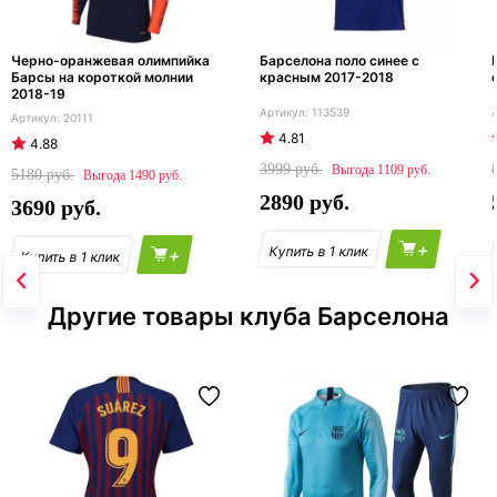
Черно-оранжевая олимпийка
Барселона поло синее с
Барсы на короткой молнии
красным 2017-2018
2018-19
113539
20111
4.81
4.88
3999
1109
5180
1490
2890
3690
+
+
Другие товары клуба Барселона