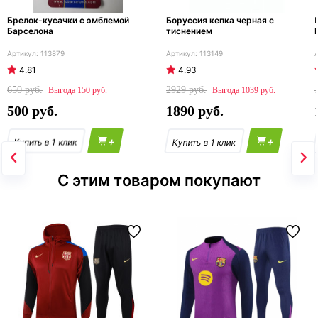
Брелок-кусачки с эмблемой
Боруссия кепка черная с
Барселона
тиснением
113879
113149
4.81
4.93
650
2929
150
1039
500
1890
+
+
С этим товаром покупают