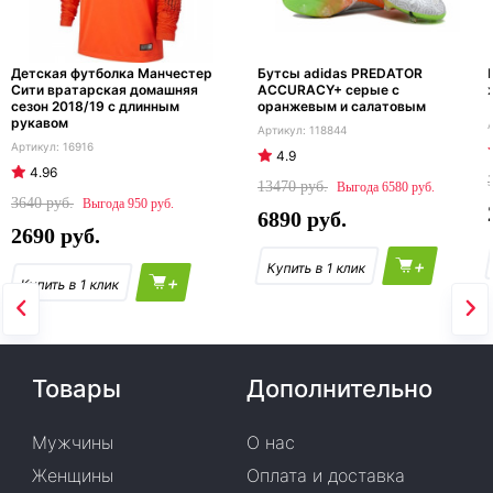
Детская футболка Манчестер
Бутсы adidas PREDATOR
Сити вратарская домашняя
ACCURACY+ серые с
сезон 2018/19 с длинным
оранжевым и салатовым
рукавом
118844
16916
4.9
4.96
13470
6580
3640
950
6890
2690
+
+
Товары
Дополнительно
Мужчины
О нас
Женщины
Оплата и доставка