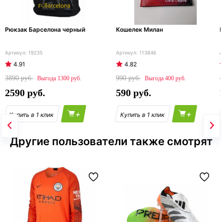
Рюкзак Барселона черный
Кошелек Милан
19235
113846
4.91
4.82
3890
990
1300
400
2590
590
+
+
Другие пользователи также смотрят