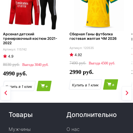
Арсенал детский
Сборная Ганы футболка
тренировочный костюм 2021-
гостевая желтая ЧМ 2026
2022
120535
115742
4.92
4.9
7490
4500
8030
3040
2990
4990
+
+
Товары
Дополнительно
Мужчины
О нас