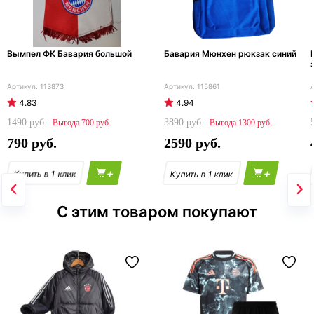
Вымпел ФК Бавария большой
Бавария Мюнхен рюкзак синий
113873
115861
4.83
4.94
1490
3890
700
1300
790
2590
+
+
С этим товаром покупают