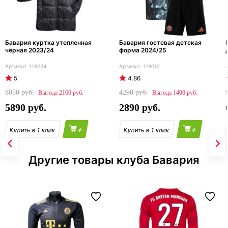
Бавария куртка утепленная
Бавария гостевая детская
чёрная 2023/24
форма 2024/25
118234
119012
5
4.86
8050
4290
2160
1400
5890
2890
+
+
Другие товары клуба Бавария