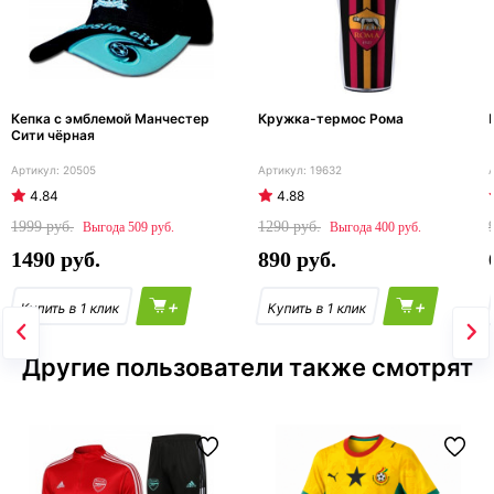
Кепка с эмблемой Манчестер
Кружка-термос Рома
Сити чёрная
20505
19632
4.84
4.88
1999
1290
509
400
1490
890
+
+
Другие пользователи также смотрят