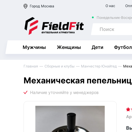
О нас
Опл
Город
Москва
Понедельник-Воскре
Мужчины
Женщины
Дети
Футбол
Главная
Сборные и клубы
Манчестер Юнайтед
Меха
Механическая пепельни
Ар
Вы