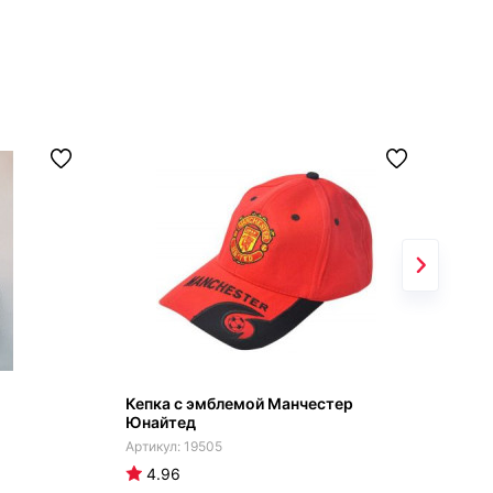
Кепка с эмблемой Манчестер
Меш
Юнайтед
Юна
19505
4.96
4