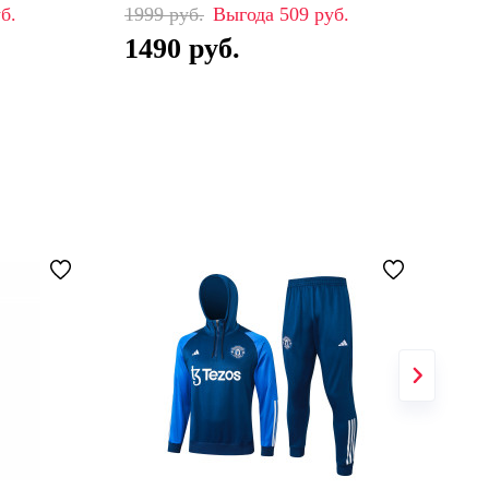
1999
509
99
1490
7