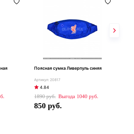
сная
Поясная сумка Ливерпуль синяя
Рюк
20817
4.84
4
1890
1040
38
850
2