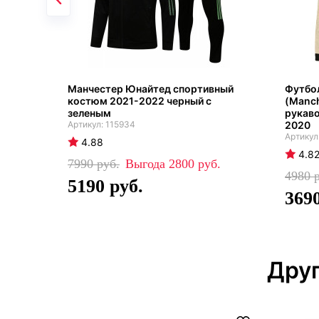
Манчестер Юнайтед спортивный
Футбо
костюм 2021-2022 черный с
(Manch
зеленым
рукаво
115934
2020
4.88
4.8
7990
2800
4980
5190
369
Друг