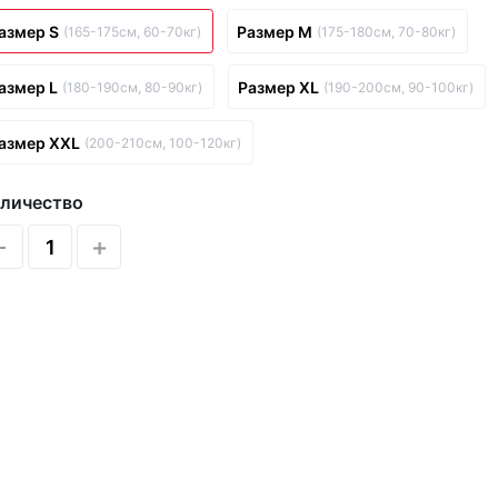
азмер S
Размер M
(165-175см, 60-70кг)
(175-180см, 70-80кг)
азмер L
Размер XL
(180-190см, 80-90кг)
(190-200см, 90-100кг)
азмер XXL
(200-210см, 100-120кг)
личество
-
+