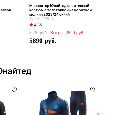
Манчестер Юнайтед спортивный
Дет
 сезон
костюм с толстовкой на короткой
Юна
молнии 2023/24 синий
Пог
118548
4.85
4
8430
2540
48
5890
3
Юнайтед