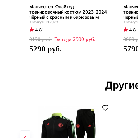
Манчестер Юнайтед
Манче
тренировочный костюм 2023-2024
трени
чёрный с красным и бирюзовым
черны
117928
4.81
4.8
8190
2900
8900
5290
579
Други