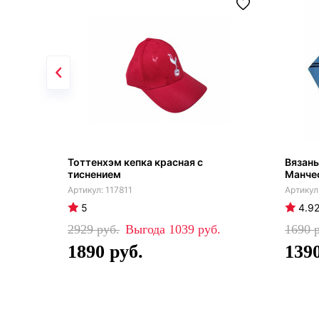
Тоттенхэм кепка красная с
Вязан
тиснением
Манче
117811
5
4.9
2929
1039
1690
1890
139