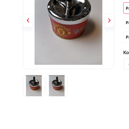
Р
Р
Р
Ко