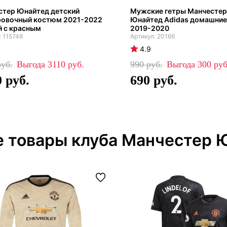
стер Юнайтед детский
Мужские гетры Манчестер
ровочный костюм 2021-2022
Юнайтед Adidas домашние
й с красным
2019-2020
115748
20166
4.9
3110
990
300
0
690
е товары клуба Манчестер 