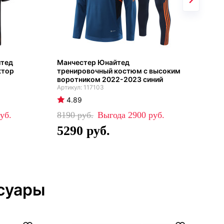
йтед
Манчестер Юнайтед
Ман
ктор
тренировочный костюм с высоким
кос
воротником 2022-2023 синий
ора
117103
4.89
4
8190
2900
84
5290
5
суары