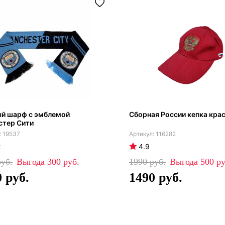
ый шарф с эмблемой
Сборная России кепка кра
стер Сити
19537
116282
2
4.9
300
1990
500
0
1490