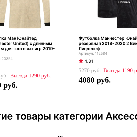
лка Ман Юнайтед
Футболка Манчестер Юна
ester United) с длинным
резервная 2019-2020 2 Ви
м для гостевых игр 2019-
Линделеф
112584
20854
4.81
2
5270
1190
1290
4080
0
ие товары категории Аксес