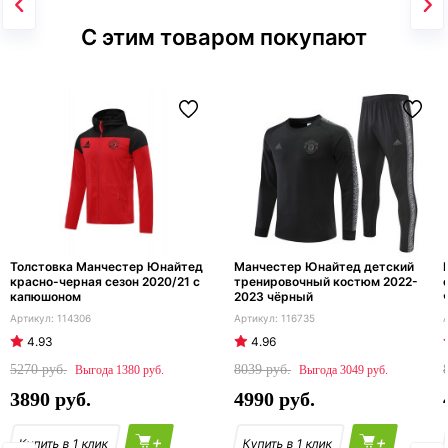
С этим товаром покупают
Толстовка Манчестер Юнайтед
Манчестер Юнайтед детский
красно-черная сезон 2020/21 с
тренировочный костюм 2022-
капюшоном
2023 чёрный
114306
116735
4.93
4.96
5270
8039
1380
3049
3890
4990
+
+