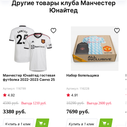
Другие товары клуба Манчестер
Юнайтед
Манчестер Юнайтед гостевая
Набор болельщика
футболка 2022-2023 Санчо 25
116799
116228
4.92
4.91
4590
10290
1210
2600
3380
7690
+
+