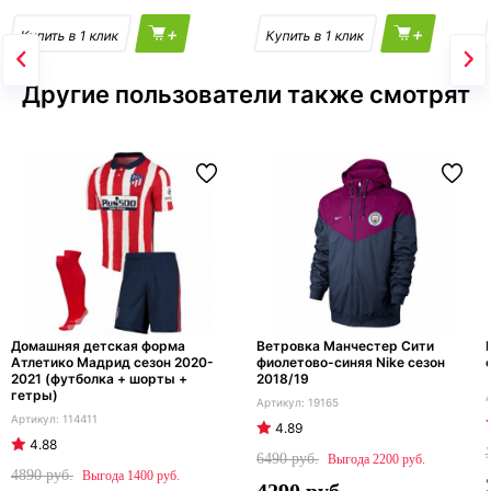
+
+
Другие пользователи также смотрят
Домашняя детская форма
Ветровка Манчестер Сити
Атлетико Мадрид сезон 2020-
фиолетово-синяя Nike сезон
2021 (футболка + шорты +
2018/19
гетры)
19165
114411
4.89
4.88
6490
2200
4890
1400