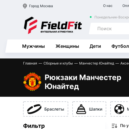
О нас
Опл
Город
Москва
Понедельник-Воскре
Мужчины
Женщины
Дети
Футбол
Главная
Сборные и клубы
Манчестер Юнайтед
Аксе
Рюкзаки Манчестер
Юнайтед
Браслеты
Шапки
Фильтр