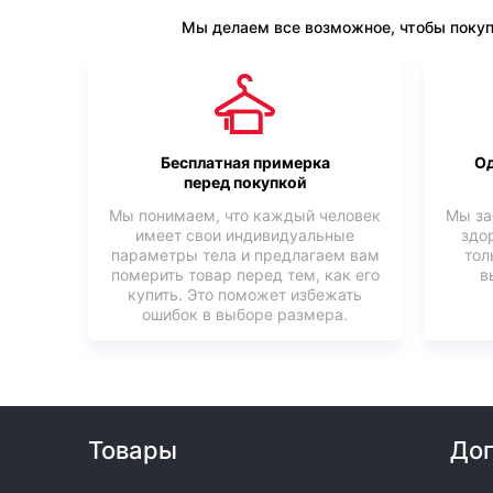
Мы делаем все возможное, чтобы покуп
Бесплатная примерка
Од
перед покупкой
Мы понимаем, что каждый человек
Мы за
имеет свои индивидуальные
здо
параметры тела и предлагаем вам
тол
померить товар перед тем, как его
в
купить. Это поможет избежать
ошибок в выборе размера.
Товары
Доп