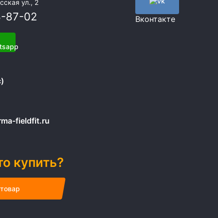
сская ул., 2
3-87-02
Вконтакте
)
a-fieldfit.ru
то купить?
 товар