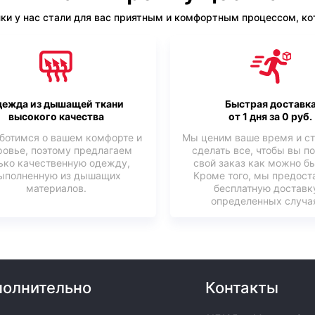
ки у нас стали для вас приятным и комфортным процессом, кот
ежда из дышащей ткани
Быстрая доставк
высокого качества
от 1 дня за 0 руб.
ботимся о вашем комфорте и
Мы ценим ваше время и с
ровье, поэтому предлагаем
сделать все, чтобы вы п
ько качественную одежду,
свой заказ как можно б
ыполненную из дышащих
Кроме того, мы предост
материалов.
бесплатную доставк
определенных случая
олнительно
Контакты