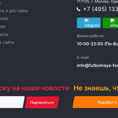
117105, г. Москва, Оде
с
+7 (495) 13
та и доставка
нтия
рат
акты
Время работы:
а сайта
10:00-22:00 (Пн-Вс
E-mail
info@futbolnaya-form
ску на наши новости
Не знаешь, ч
Подобрать
Подписаться