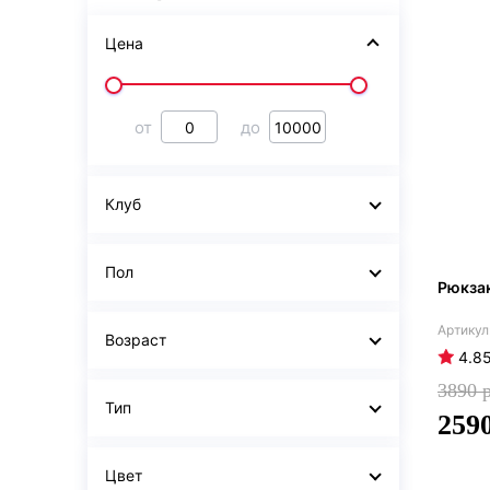
Цена
от
до
Клуб
Пол
Рюкза
Возраст
4.8
3890
Тип
259
Цвет