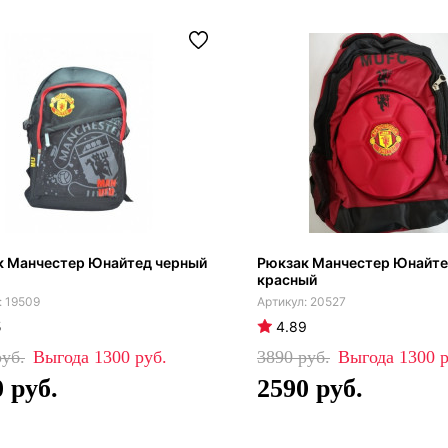
к Манчестер Юнайтед черный
Рюкзак Манчестер Юнайт
красный
19509
20527
5
4.89
1300
3890
1300
0
2590