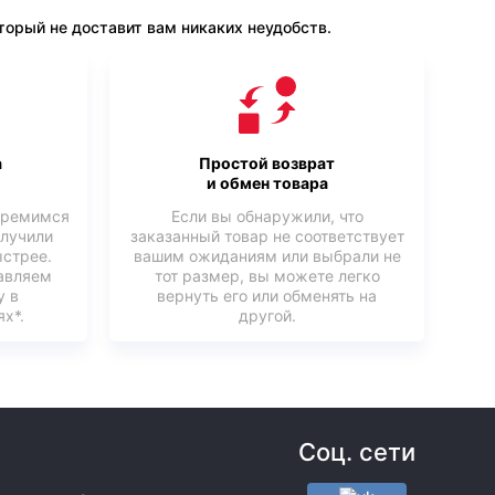
орый не доставит вам никаких неудобств.
а
Простой возврат
и обмен товара
тремимся
Если вы обнаружили, что
олучили
заказанный товар не соответствует
ыстрее.
вашим ожиданиям или выбрали не
авляем
тот размер, вы можете легко
у в
вернуть его или обменять на
х*.
другой.
Соц. сети