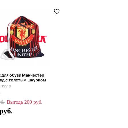
 для обуви Манчестер
ед с толстым шнурком
19510
3
200