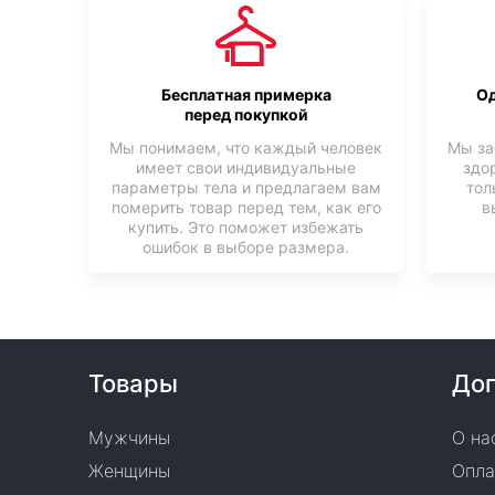
Бесплатная примерка
Од
перед покупкой
Мы понимаем, что каждый человек
Мы за
имеет свои индивидуальные
здо
параметры тела и предлагаем вам
тол
померить товар перед тем, как его
в
купить. Это поможет избежать
ошибок в выборе размера.
Товары
Доп
Мужчины
О на
Женщины
Опла