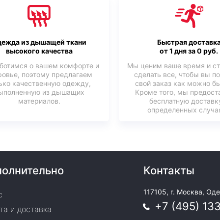
ежда из дышащей ткани
Быстрая доставк
высокого качества
от 1 дня за 0 руб.
ботимся о вашем комфорте и
Мы ценим ваше время и с
ровье, поэтому предлагаем
сделать все, чтобы вы п
ько качественную одежду,
свой заказ как можно б
ыполненную из дышащих
Кроме того, мы предост
материалов.
бесплатную доставк
определенных случая
олнительно
Контакты
117105, г. Москва, Оде
с
+7 (495) 13
та и доставка