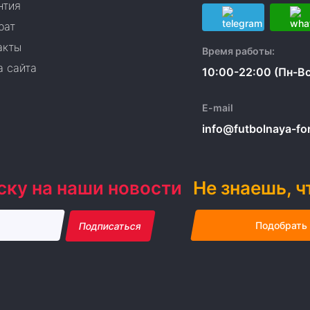
нтия
рат
акты
Время работы:
а сайта
10:00-22:00 (Пн-Вс
E-mail
info@futbolnaya-form
ску на наши новости
Не знаешь, ч
Подобрать
Подписаться