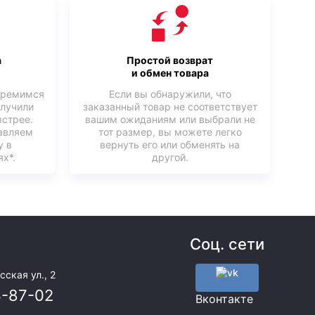
а
Простой возврат
и обмен товара
тремимся
Если вы обнаружили, что
олучили
заказанный товар не соответствует
ыстрее.
вашим ожиданиям или выбрали не
авляем
тот размер, вы можете легко
у в
вернуть его или обменять на
х*.
другой.
Соц. сети
сская ул., 2
3-87-02
Вконтакте