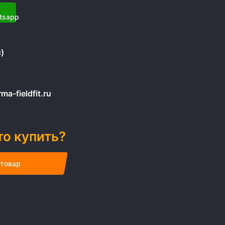
)
a-fieldfit.ru
то купить?
 товар