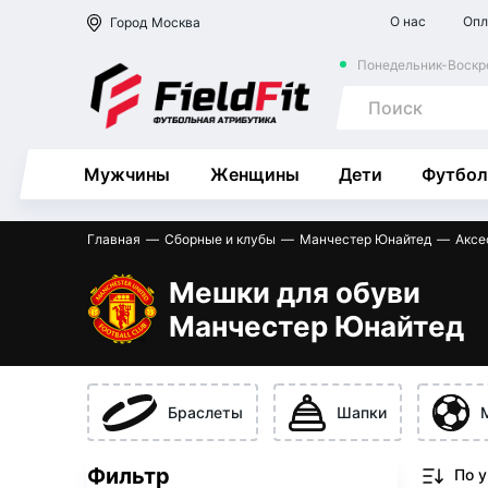
О нас
Опл
Город
Москва
Понедельник-Воскре
Мужчины
Женщины
Дети
Футбол
Главная
Сборные и клубы
Манчестер Юнайтед
Аксе
Мешки для обуви
Манчестер Юнайтед
Браслеты
Шапки
Фильтр