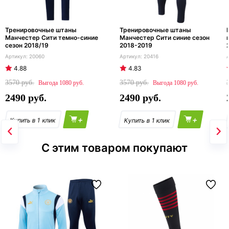
Тренировочные штаны
Тренировочные штаны
Манчестер Сити темно-синие
Манчестер Сити синие сезон
сезон 2018/19
2018-2019
20060
20416
4.88
4.83
3570
3570
1080
1080
2490
2490
+
+
С этим товаром покупают