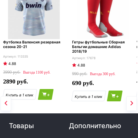
Футболка Валенсия резервная
Гетры футбольные Сборная
сезона 20-21
Бельгии домашние Adidas
2018/19
113335
17678
4.88
4.88
3990
1100
990
300
2890
690
+
+
Товары
Дополнительно