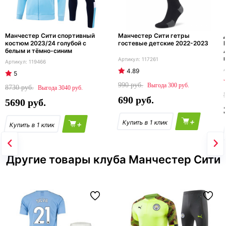
Манчестер Сити спортивный
Манчестер Сити гетры
костюм 2023/24 голубой с
гостевые детские 2022-2023
белым и тёмно-синим
117261
119466
4.89
5
990
300
8730
3040
690
5690
+
+
Другие товары клуба Манчестер Сити