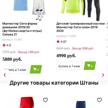
Манчестер Сити форма
Детский тренировочный костюм
домашняя 2019/20
Манчестер Сити сезон 2019-
(футболка+шорты+гетры)
2020
Сильва 21
112393
112740
4.87
4.8
8030
3040
7370
1490
4990
5880
+
+
Другие товары категории Штаны