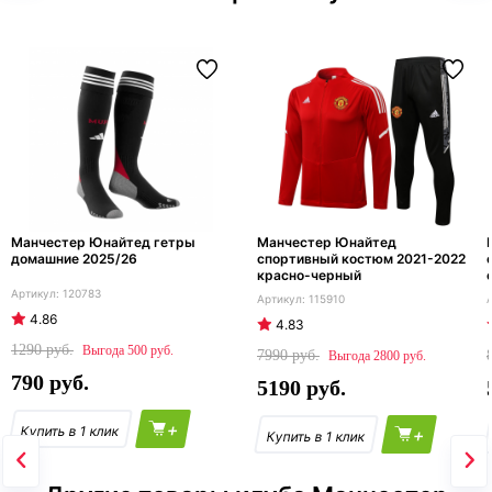
Манчестер Юнайтед гетры
Манчестер Юнайтед
домашние 2025/26
спортивный костюм 2021-2022
красно-черный
120783
115910
4.86
4.83
1290
500
7990
2800
790
5190
+
+