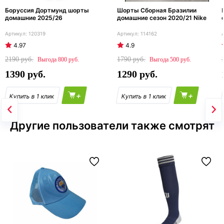
Боруссия Дортмунд шорты
Шорты Сборная Бразилии
домашние 2025/26
домашние сезон 2020/21 Nike
120319
114162
4.97
4.9
2190
1790
800
500
1390
1290
+
+
Другие пользователи также смотрят