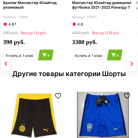
Брелок Манчестер Юнайтед
Манчестер Юнайтед домашняя
резиновый
футболка 2021-2022 Роналду 7
115590
115471
4.87
4.8
500
4500
110
1120
390
3380
+
+
Другие товары категории Шорты