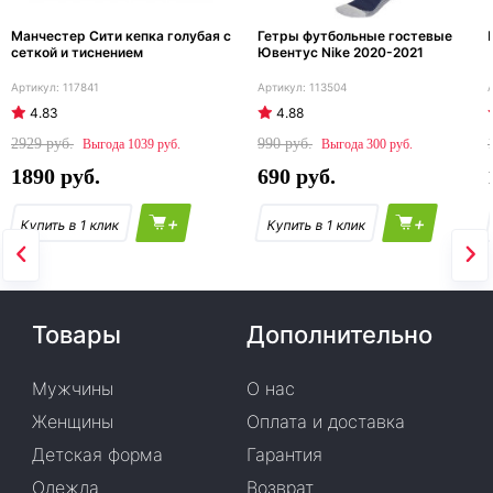
Манчестер Сити кепка голубая с
Гетры футбольные гостевые
сеткой и тиснением
Ювентус Nike 2020-2021
117841
113504
4.83
4.88
2929
990
1039
300
1890
690
+
+
Товары
Дополнительно
Мужчины
О нас
Женщины
Оплата и доставка
Детская форма
Гарантия
Одежда
Возврат