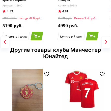
красно-черный
2018/19
115910
20218
4.83
4.81
7990
8030
2800
3040
5190
4990
+
+
Другие товары клуба Манчестер
Юнайтед