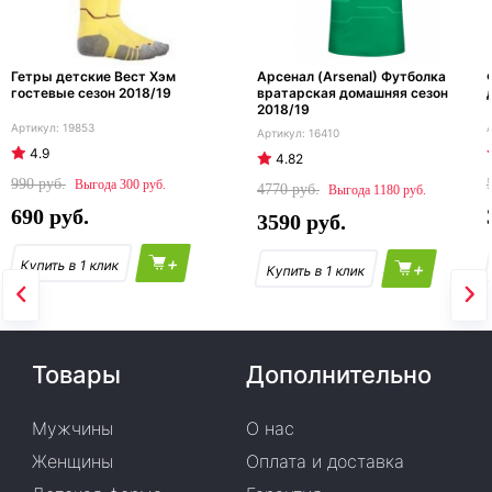
Гетры детские Вест Хэм
Арсенал (Arsenal) Футболка
гостевые сезон 2018/19
вратарская домашняя сезон
2018/19
19853
16410
4.9
4.82
990
300
4770
1180
690
3590
+
+
Товары
Дополнительно
Мужчины
О нас
Женщины
Оплата и доставка