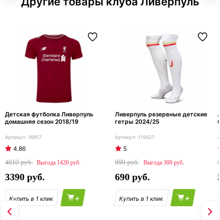
Другие товары клуба Ливерпуль
Детская футболка Ливерпуль
Ливерпуль резервные детские
домашняя сезон 2018/19
гетры 2024/25
16917
119427
4.86
5
4810
990
1420
300
3390
690
+
+