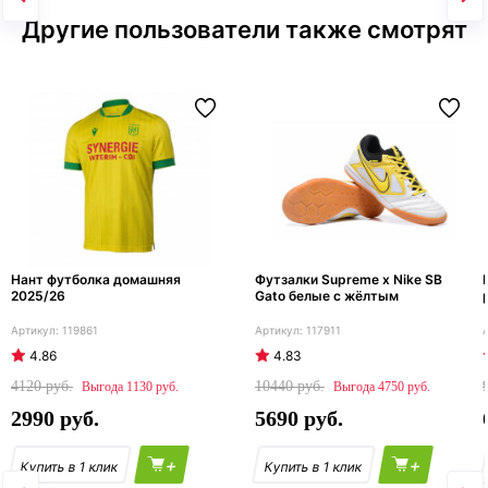
Другие пользователи также смотрят
Нант футболка домашняя
Футзалки Supreme x Nike SB
2025/26
Gato белые с жёлтым
119861
117911
4.86
4.83
4120
10440
1130
4750
2990
5690
+
+