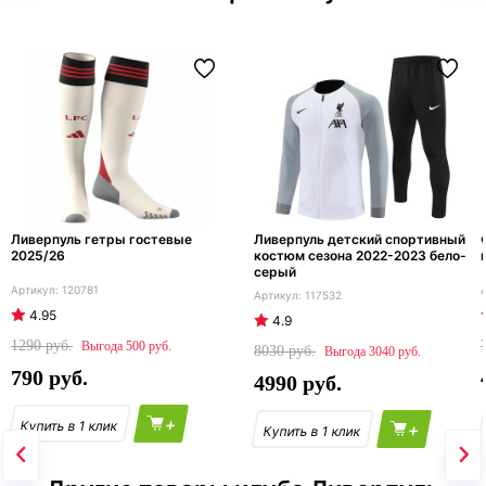
Ливерпуль гетры гостевые
Ливерпуль детский спортивный
2025/26
костюм сезона 2022-2023 бело-
серый
120781
117532
4.95
4.9
1290
500
8030
3040
790
4990
+
+