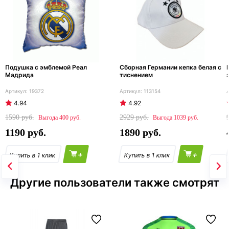
Подушка с эмблемой Реал
Сборная Германии кепка белая с
Мадрида
тиснением
19372
113154
4.94
4.92
1590
2929
400
1039
1190
1890
+
+
Другие пользователи также смотрят