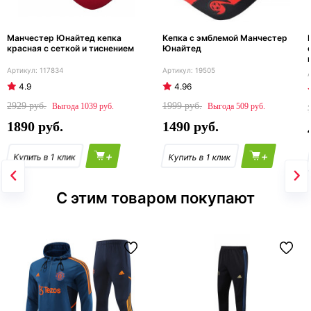
Манчестер Юнайтед кепка
Кепка с эмблемой Манчестер
красная с сеткой и тиснением
Юнайтед
117834
19505
4.9
4.96
2929
1999
1039
509
1890
1490
+
+
С этим товаром покупают