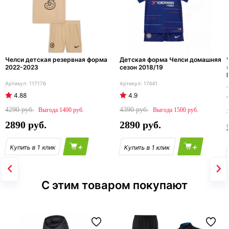
Челси детская резервная форма
Детская форма Челси домашняя
2022-2023
сезон 2018/19
117176
17441
4.88
4.9
4290
4390
1400
1500
2890
2890
+
+
С этим товаром покупают