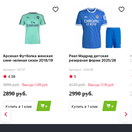
Арсенал Футболка женская
Реал Мадрид детская
сине-зеленая сезон 2018/19
резервная форма 2025/26
16737
120039
4.98
5
3999
4120
1109
1130
2890
2990
+
+