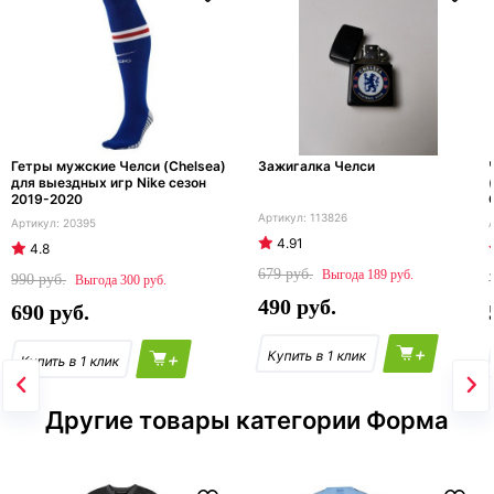
Гетры мужские Челси (Chelsea)
Зажигалка Челси
для выездных игр Nike сезон
2019-2020
113826
20395
4.91
4.8
679
189
990
300
490
690
+
+
Другие товары категории Форма