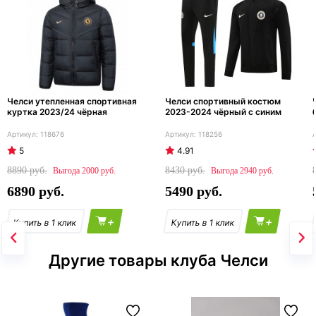
Челси утепленная спортивная
Челси спортивный костюм
куртка 2023/24 чёрная
2023-2024 чёрный с синим
118676
118256
5
4.91
8890
8430
2000
2940
6890
5490
+
+
Другие товары клуба Челси