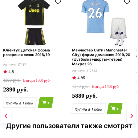
Ювентус Детская форма
Манчестер Сити (Manchester
резервная сезон 2018/19
City) форма домашняя 2019/20
(футболка+шорты+гетры)
Махрез 26
17487
112722
4.8
4.85
4390
1500
7370
1490
2890
5880
+
+
Другие пользователи также смотрят