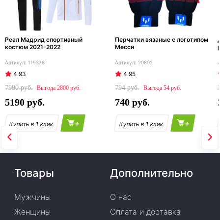
Реал Мадрид спортивный
Перчатки вязаные с логотипом
костюм 2021-2022
Месси
115378
20802
4.93
4.95
7990
794
2800
54
5190
740
+
+
Товары
Дополнительно
Мужчины
О нас
Женщины
Оплата и доставка