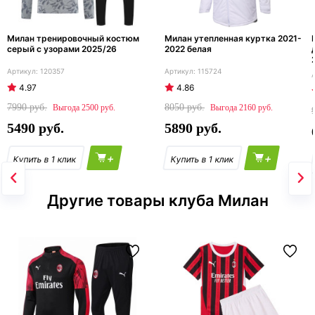
Милан тренировочный костюм
Милан утепленная куртка 2021-
серый с узорами 2025/26
2022 белая
120357
115724
4.97
4.86
7990
8050
2500
2160
5490
5890
+
+
Другие товары клуба Милан