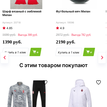
Шарф вязаный с эмблемой
Футбольный мяч Милан
Милан
20718
19596
4.85
4.9
1690
2972
300
782
1390
2190
+
+
С этим товаром покупают