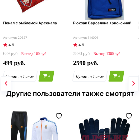
Пенал с эмблемой Арсенала
Рюкзак Барселона ярко-синий
20327
114001
4.9
4.9
659
3890
160
1300
499
2590
+
+
Другие пользователи также смотрят