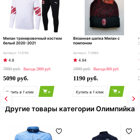
Милан тренировочный костюм
Вязанная шапка Милан с
белый 2020-2021
помпоном
114794
113985
4.8
4.94
7890
1990
2800
800
5090
1190
+
+
Другие товары категории Олимпийка