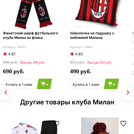
Фанатский шарф футбольного
Наволочка на подушку с
клуба Милан из флиса
эмблемой Милана
19593
19601
4.87
4.83
990
921
300
431
690
490
+
+
Другие товары клуба Милан