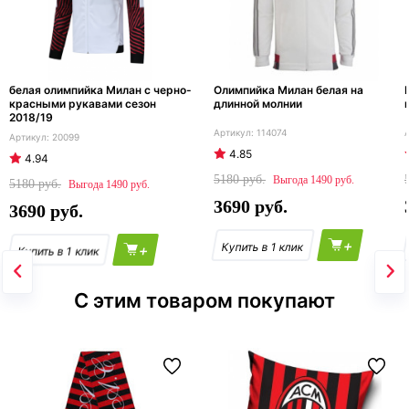
белая олимпийка Милан с черно-
Олимпийка Милан белая на
красными рукавами сезон
длинной молнии
2018/19
114074
20099
4.85
4.94
5180
1490
5180
1490
3690
3690
+
+
С этим товаром покупают