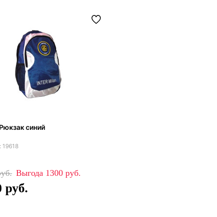
Рюкзак синий
19618
1300
0