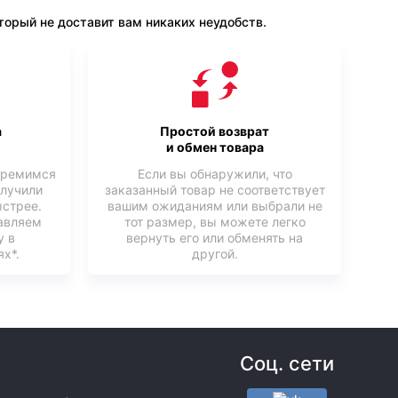
орый не доставит вам никаких неудобств.
а
Простой возврат
и обмен товара
тремимся
Если вы обнаружили, что
олучили
заказанный товар не соответствует
ыстрее.
вашим ожиданиям или выбрали не
авляем
тот размер, вы можете легко
у в
вернуть его или обменять на
х*.
другой.
Соц. сети