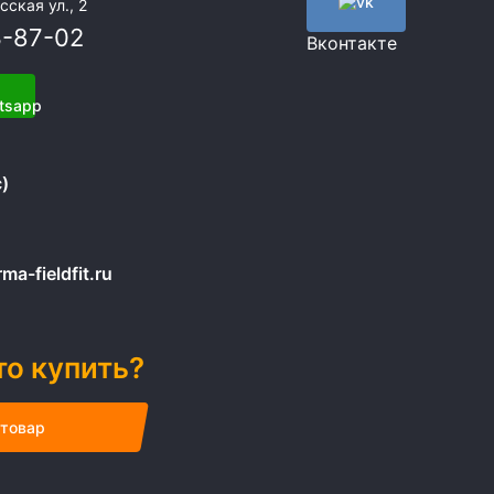
сская ул., 2
3-87-02
Вконтакте
)
a-fieldfit.ru
то купить?
 товар