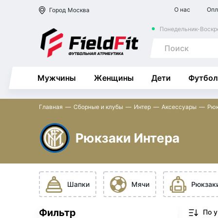
О нас
Опл
Город
Москва
Понедельник-Воскре
Мужчины
Женщины
Дети
Футбол
Главная
Сборные и клубы
Интер
Аксессуары
Рюк
Рюкзаки Интера
Шапки
Мячи
Рюкзак
Фильтр