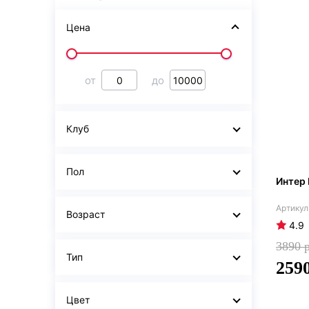
Цена
от
до
Клуб
Пол
Интер 
Возраст
4.9
3890
Тип
259
Цвет