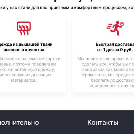
ки у нас стали для вас приятным и комфортным процессом, кот
ежда из дышащей ткани
Быстрая доставк
высокого качества
от 1 дня за 0 руб.
ботимся о вашем комфорте и
Мы ценим ваше время и с
ровье, поэтому предлагаем
сделать все, чтобы вы п
ько качественную одежду,
свой заказ как можно б
ыполненную из дышащих
Кроме того, мы предост
материалов.
бесплатную доставк
определенных случая
олнительно
Контакты