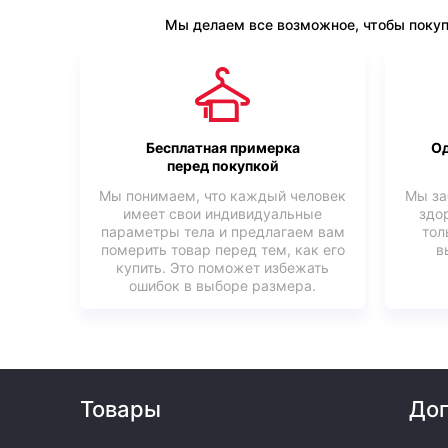
Мы делаем все возможное, чтобы покуп
Бесплатная примерка
Од
перед покупкой
Мы понимаем, что каждый человек
Мы за
имеет свои индивидуальные
здо
параметры тела и предлагаем вам
тол
померить товар перед тем, как его
в
купить. Это поможет избежать
ошибок в выборе размера.
Товары
Доп