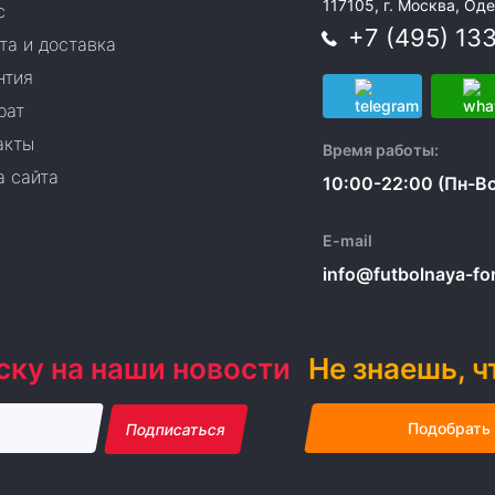
117105, г. Москва, Оде
с
+7 (495) 13
та и доставка
нтия
рат
акты
Время работы:
а сайта
10:00-22:00 (Пн-Вс
E-mail
info@futbolnaya-form
ску на наши новости
Не знаешь, ч
Подобрать
Подписаться