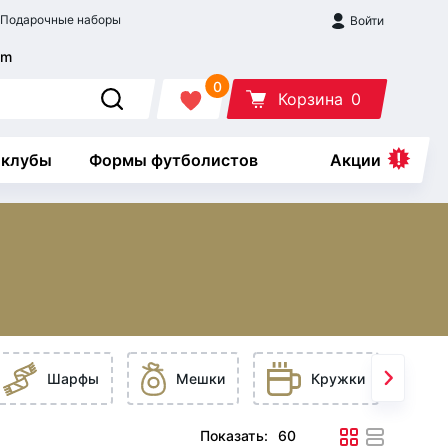
Подарочные наборы
Войти
0
Корзина
0
 клубы
Формы футболистов
Акции
Шарфы
Мешки
Кружки
Показать: