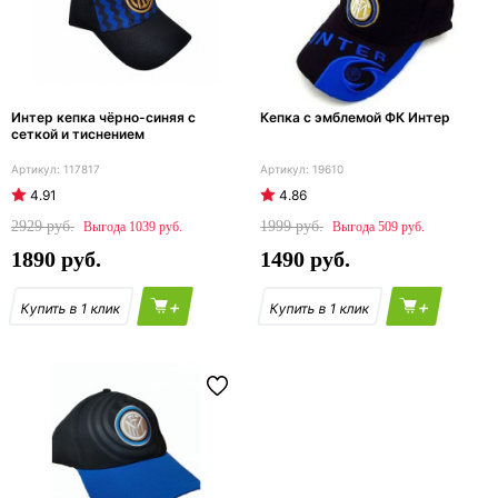
Интер кепка чёрно-синяя с
Кепка с эмблемой ФК Интер
сеткой и тиснением
117817
19610
4.91
4.86
2929
1999
1039
509
1890
1490
+
+