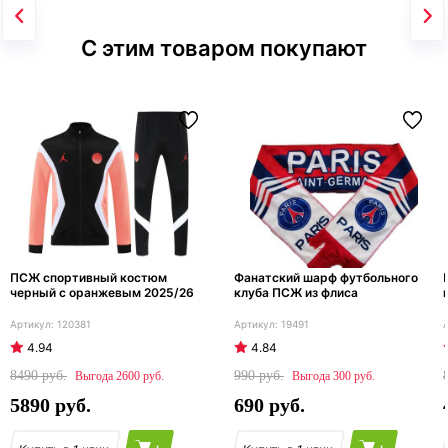
С этим товаром покупают
ПСЖ спортивный костюм
Фанатский шарф футбольного
черный с оранжевым 2025/26
клуба ПСЖ из флиса
120381
19491
4.94
4.84
8490
990
2600
300
5890
690
+
+