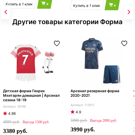
+
+
Другие товары категории Форма
Детская форма Генрих
Арсенал резервная форма
Мхитарян домашная | Арсенал
2020-2021
сезона 18-19
113511
16749
4.9
4.96
5990
2000
4880
1500
3990
3380