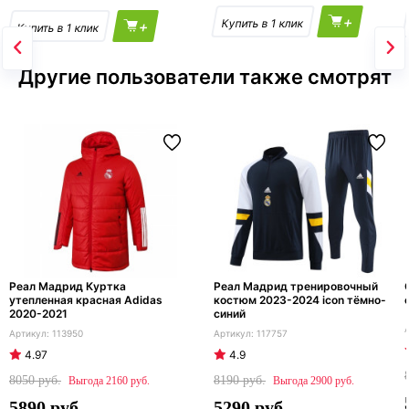
+
+
Другие пользователи также смотрят
Реал Мадрид Куртка
Реал Мадрид тренировочный
утепленная красная Adidas
костюм 2023-2024 icon тёмно-
2020-2021
синий
113950
117757
4.97
4.9
8050
8190
2160
2900
5890
5290