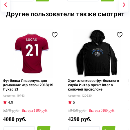
Другие пользователи также смотрят
Футболка Ливерпуль для
Худи хлопковое футбольного
домашних игр сезон 2018/19
клуба Интер принт Inter в
Лукас 21
колючей проволоке
19743
120630
4.9
5
5270
10450
1190
6160
4080
4290