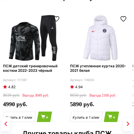
ПСЖ детский тренировочный
ПСЖ утепленная куртка 2020-
костюм 2022-2023 чёрный
2021 белая
117397
116003
4.82
4.94
8039
8050
3049
2160
4990
5890
+
+
Другие товары клуба ПСЖ