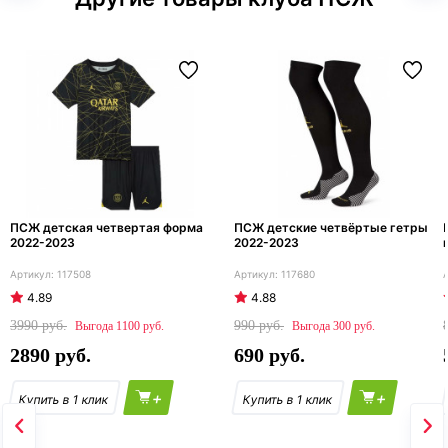
ПСЖ детская четвертая форма
ПСЖ детские четвёртые гетры
2022-2023
2022-2023
117508
117680
4.89
4.88
3990
990
1100
300
2890
690
+
+