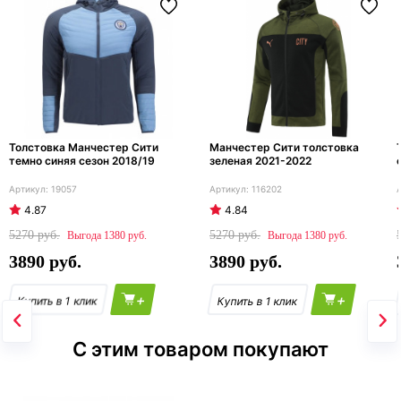
Толстовка Манчестер Сити
Манчестер Сити толстовка
темно синяя сезон 2018/19
зеленая 2021-2022
19057
116202
4.87
4.84
5270
5270
1380
1380
3890
3890
+
+
С этим товаром покупают