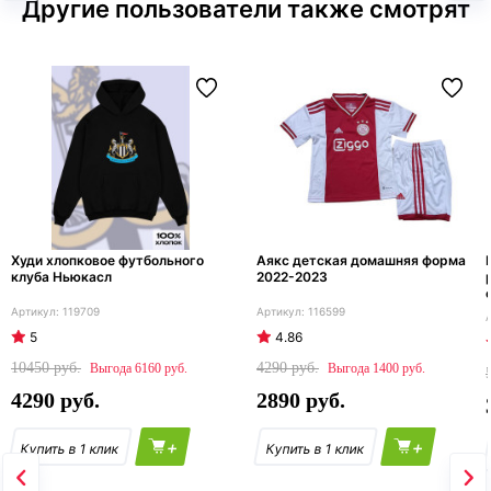
Другие пользователи также смотрят
Худи хлопковое футбольного
Аякс детская домашняя форма
клуба Ньюкасл
2022-2023
119709
116599
5
4.86
10450
4290
6160
1400
4290
2890
+
+