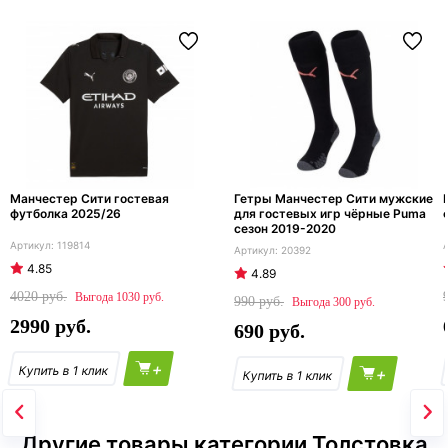
Манчестер Сити гостевая
Гетры Манчестер Сити мужские
футболка 2025/26
для гостевых игр чёрные Puma
сезон 2019-2020
119814
20392
4.85
4.89
4020
1030
990
300
2990
690
+
+
Другие товары категории Толстовка