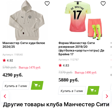
Манчестер Сити худи белое
Форма Манчестер Сити
2024/25
резервная 2019/20
(футболка+шорты+гетры) Де
Брейне 17
119540
112767
4.92
4.83
5760
1470
7370
1490
4290
5880
+
+
Другие товары клуба Манчестер Сити