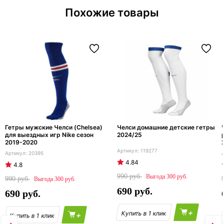
Похожие товары
Гетры мужские Челси (Chelsea)
Челси домашние детские гетры
для выездных игр Nike сезон
2024/25
2019-2020
119277
20395
4.84
4.8
990
300
990
300
690
690
+
+