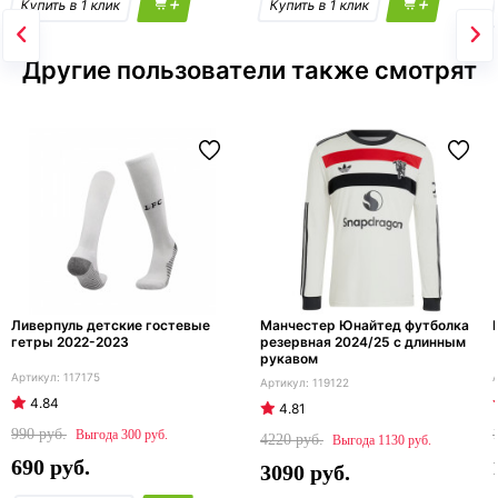
+
+
Другие пользователи также смотрят
Ливерпуль детские гостевые
Манчестер Юнайтед футболка
гетры 2022-2023
резервная 2024/25 с длинным
рукавом
117175
119122
4.84
4.81
990
300
4220
1130
690
3090