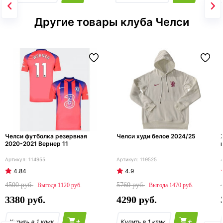
Другие товары клуба Челси
Челси футболка резервная
Челси худи белое 2024/25
2020-2021 Вернер 11
114955
119525
4.84
4.9
4500
5760
1120
1470
3380
4290
+
+