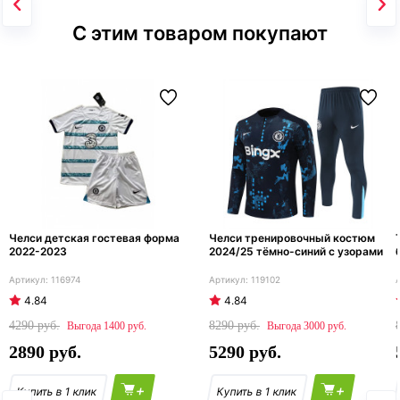
С этим товаром покупают
Челси детская гостевая форма
Челси тренировочный костюм
2022-2023
2024/25 тёмно-синий с узорами
116974
119102
4.84
4.84
4290
8290
1400
3000
2890
5290
+
+