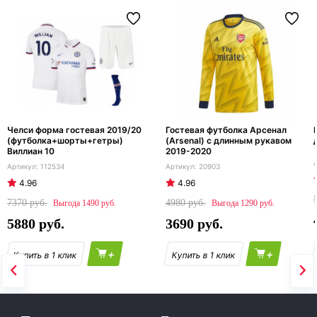
Челси форма гостевая 2019/20
Гостевая футболка Арсенал
(футболка+шорты+гетры)
(Arsenal) с длинным рукавом
Виллиан 10
2019-2020
112534
20903
4.96
4.96
7370
4980
1490
1290
5880
3690
+
+