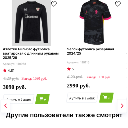
Атлетик Бильбао футболка
Челси футболка резервная
вратарская с длинным рукавом
2024/25
2025/26
119115
119958
5
4.81
4120
1130
4120
1030
2990
3090
+
+
Другие пользователи также смотрят