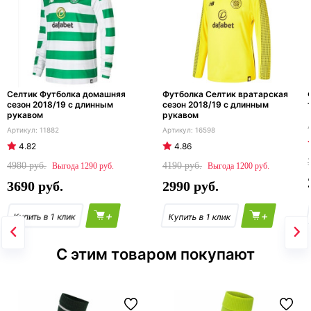
Селтик Футболка домашняя
Футболка Селтик вратарская
сезон 2018/19 с длинным
сезон 2018/19 с длинным
рукавом
рукавом
11882
16598
4.82
4.86
4980
4190
1290
1200
3690
2990
+
+
С этим товаром покупают