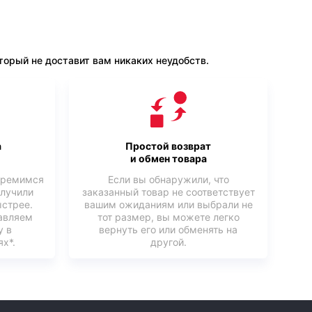
орый не доставит вам никаких неудобств.
а
Простой возврат
и обмен товара
тремимся
Если вы обнаружили, что
олучили
заказанный товар не соответствует
ыстрее.
вашим ожиданиям или выбрали не
авляем
тот размер, вы можете легко
у в
вернуть его или обменять на
х*.
другой.