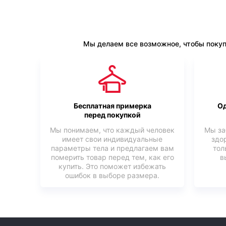
Мы делаем все возможное, чтобы покуп
Бесплатная примерка
Од
перед покупкой
Мы понимаем, что каждый человек
Мы за
имеет свои индивидуальные
здо
параметры тела и предлагаем вам
тол
померить товар перед тем, как его
в
купить. Это поможет избежать
ошибок в выборе размера.