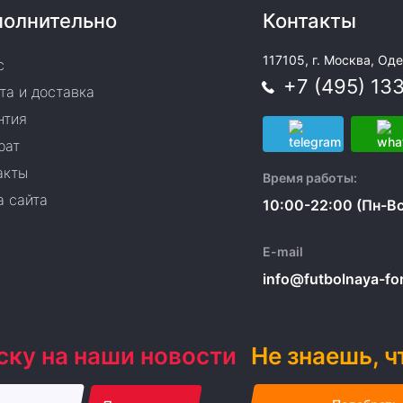
олнительно
Контакты
117105, г. Москва, Оде
с
+7 (495) 13
та и доставка
нтия
рат
акты
Время работы:
а сайта
10:00-22:00 (Пн-Вс
E-mail
info@futbolnaya-form
ску на наши новости
Не знаешь, ч