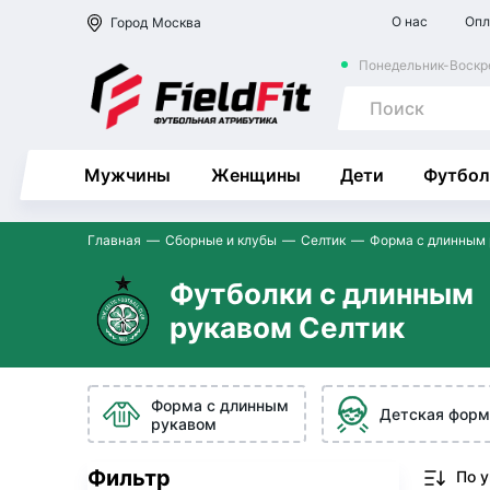
О нас
Опл
Город
Москва
Понедельник-Воскре
Мужчины
Женщины
Дети
Футбол
Главная
Сборные и клубы
Селтик
Форма с длинным
Футболки с длинным
рукавом Селтик
Форма с длинным
Детская форм
рукавом
Фильтр