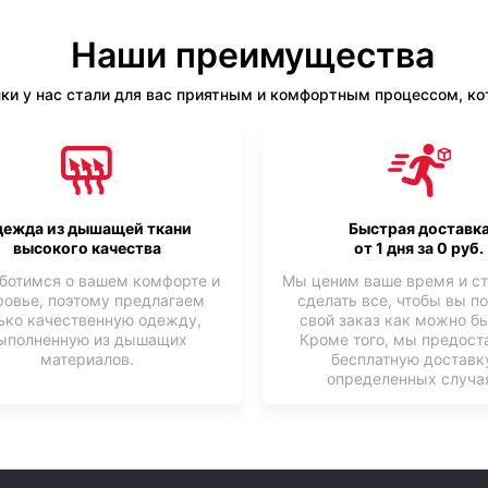
Наши преимущества
ки у нас стали для вас приятным и комфортным процессом, кот
ежда из дышащей ткани
Быстрая доставк
высокого качества
от 1 дня за 0 руб.
ботимся о вашем комфорте и
Мы ценим ваше время и с
ровье, поэтому предлагаем
сделать все, чтобы вы п
ько качественную одежду,
свой заказ как можно б
ыполненную из дышащих
Кроме того, мы предост
материалов.
бесплатную доставк
определенных случая