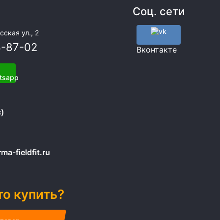
Соц. сети
сская ул., 2
3-87-02
Вконтакте
)
a-fieldfit.ru
то купить?