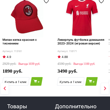
Милан кепка красная с
Ливерпуль футболка домашняя
тиснением
2023-2024 (игровая версия)
113161
118171
4.9
4.88
2929
4590
1039
1100
1890
3490
+
+
Товары
Дополнительно