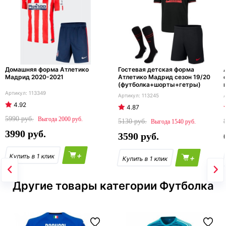
Домашняя форма Атлетико
Гостевая детская форма
Мадрид 2020-2021
Атлетико Мадрид сезон 19/20
(футболка+шорты+гетры)
113349
113245
4.92
4.87
5990
2000
5130
1540
3990
3590
+
+
Другие товары категории Футболка