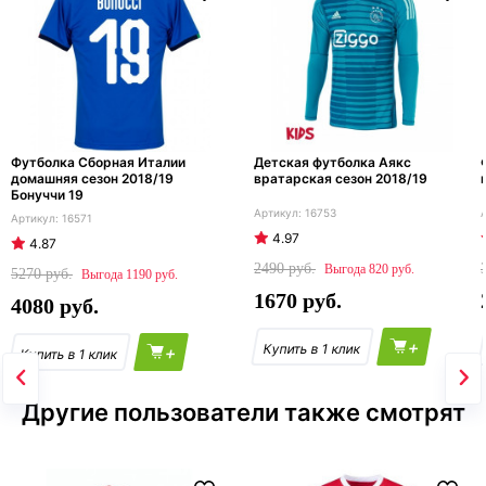
Футболка Сборная Италии
Детская футболка Аякс
домашняя сезон 2018/19
вратарская сезон 2018/19
Бонуччи 19
16753
16571
4.97
4.87
2490
820
5270
1190
1670
4080
+
+
Другие пользователи также смотрят