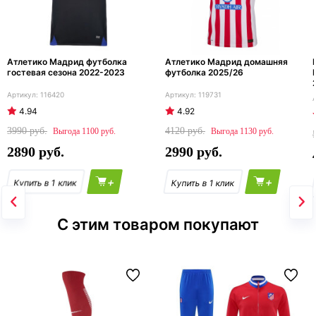
Атлетико Мадрид футболка
Атлетико Мадрид домашняя
гостевая сезона 2022-2023
футболка 2025/26
116420
119731
4.94
4.92
3990
4120
1100
1130
2890
2990
+
+
С этим товаром покупают