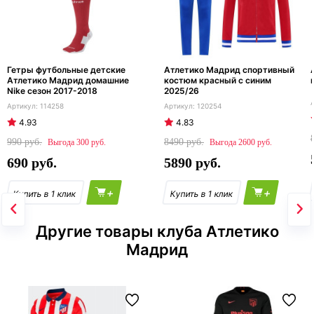
Гетры футбольные детские
Атлетико Мадрид спортивный
Атлетико Мадрид домашние
костюм красный с синим
Nike сезон 2017-2018
2025/26
114258
120254
4.93
4.83
990
8490
300
2600
690
5890
+
+
Другие товары клуба Атлетико
Мадрид