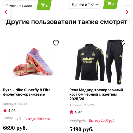
+
+
Другие пользователи также смотрят
Бутсы Nike Superfly 8 Elite
Реал Мадрид тренировочный
фиолетово-оранжевые
костюм черный с желтым
2025/26
116082
120275
4.96
4.97
12570
5880
7990
2500
6690
5490