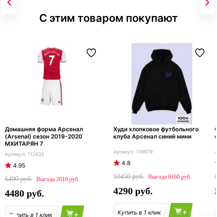
С этим товаром покупают
Домашняя форма Арсенал
Худи хлопковое футбольного
(Arsenal) сезон 2019-2020
клуба Арсенал синий мини
МХИТАРЯН 7
119679
112635
4.8
4.95
10450
6160
6490
2010
4290
4480
+
+