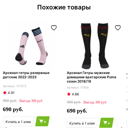
Похожие товары
Арсенал гетры резервные
Арсенал Гетры мужские
детские 2022-2023
домашние вратарские Puma
сезон 2018/19
117573
17504
4.91
4.86
990
300
990
300
690
690
+
+