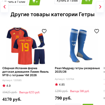
+
+
Другие товары категории Гетры
Сборная Испании форма
Реал Мадрид гетры резервные
детская домашняя Ламин Ямаль
2025/26
№19 с гетрами ЧМ 2026
120764
120585
4.85
4.9
1290
500
10425
6255
790
4170