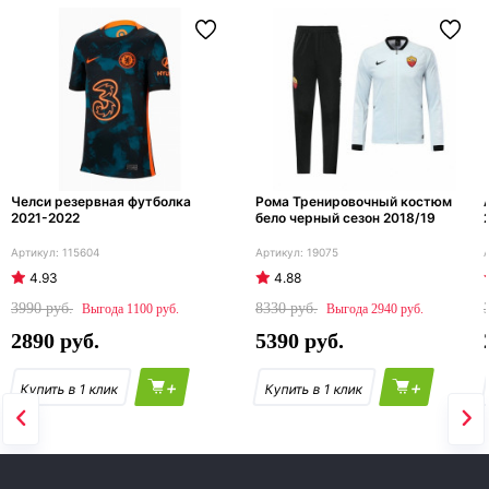
Челси резервная футболка
Рома Тренировочный костюм
2021-2022
бело черный сезон 2018/19
115604
19075
4.93
4.88
3990
8330
1100
2940
2890
5390
+
+