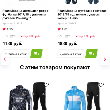
Реал Мадрид домашняя ретро-
Реал Мадрид футболка гостевая
футболка 2017/18 с длинным
2018/19 с длинным рукавом
рукавом Роналду 7
номер 6 Начо
119612
19342
4.95
4.81
5180
6270
1000
1390
4180
4880
+
+
С этим товаром покупают