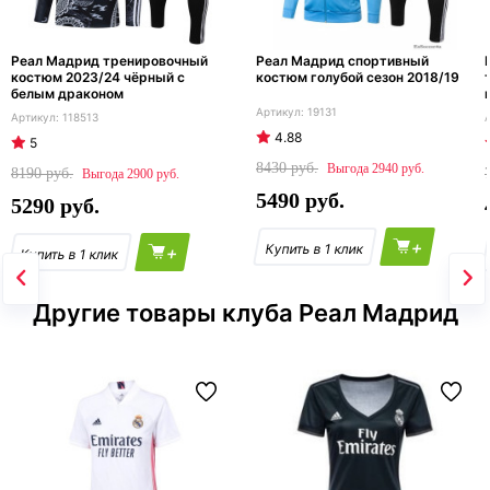
Реал Мадрид тренировочный
Реал Мадрид спортивный
костюм 2023/24 чёрный с
костюм голубой сезон 2018/19
белым драконом
19131
118513
4.88
5
8430
2940
8190
2900
5490
5290
+
+
Другие товары клуба Реал Мадрид