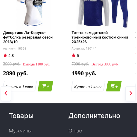
Депортиво Ла-Корунья
Тоттенхэм детский
футболка резервная сезон
тренировочный костюм синий
2018/19
2025/26
16363
120144
4.8
5
3990
7990
1100
3000
2890
4990
+
+
Товары
Дополнительно
Мужчины
О нас