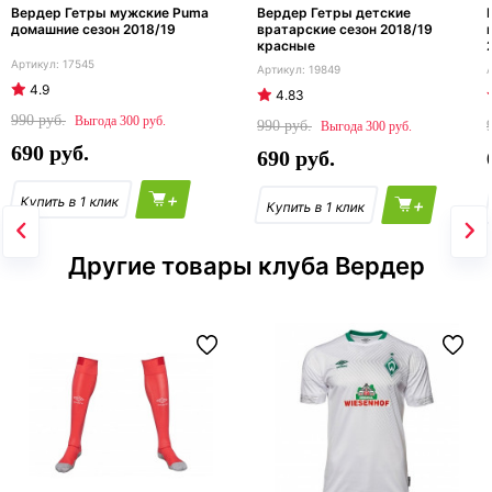
Вердер Гетры мужские Puma
Вердер Гетры детские
домашние сезон 2018/19
вратарские сезон 2018/19
красные
17545
19849
4.9
4.83
990
300
990
300
690
690
+
+
Другие товары клуба Вердер