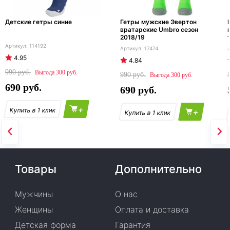
Детские гетры синие
Гетры мужские Эвертон
вратарские Umbro сезон
2018/19
114192
17474
4.95
4.84
990
300
990
300
690
690
+
+
Товары
Дополнительно
Мужчины
О нас
Женщины
Оплата и доставка
Детская форма
Гарантия