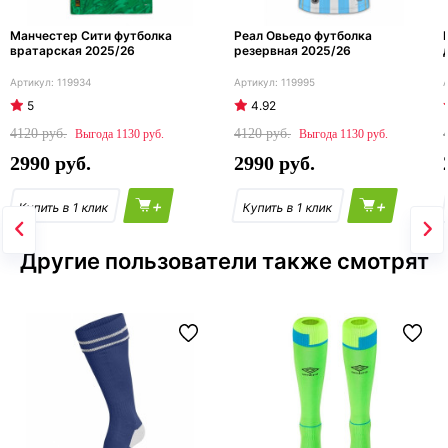
Манчестер Сити футболка
Реал Овьедо футболка
вратарская 2025/26
резервная 2025/26
119934
119995
5
4.92
4120
4120
1130
1130
2990
2990
+
+
Другие пользователи также смотрят