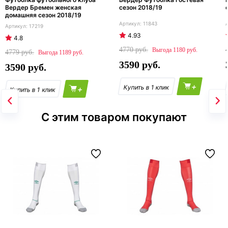
Вердер Бремен женская
сезон 2018/19
домашняя сезон 2018/19
11843
17219
4.93
4.8
4770
1180
4779
1189
3590
3590
+
+
С этим товаром покупают