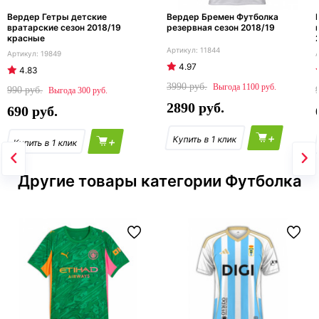
Вердер Гетры детские
Вердер Бремен Футболка
вратарские сезон 2018/19
резервная сезон 2018/19
красные
11844
19849
4.97
4.83
3990
1100
990
300
2890
690
+
+
Другие товары категории Футболка