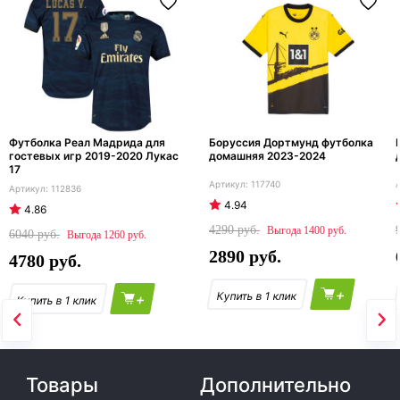
Футболка Реал Мадрида для
Боруссия Дортмунд футболка
гостевых игр 2019-2020 Лукас
домашняя 2023-2024
17
117740
112836
4.94
4.86
4290
1400
6040
1260
2890
4780
+
+
Товары
Дополнительно