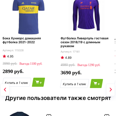
Бока Хуниорс домашняя
Футболка Ливерпуль гостевая
футболка 2021-2022
сезон 2018/19 с длинным
рукавом
115328
17161
4.95
4.89
3990
1100
4980
1290
2890
3690
+
+
Другие пользователи также смотрят