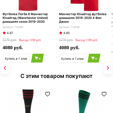
Футболка Погба 6 Манчестер
Манчестер Юнайтед футболка
Юнайтед (Manchester United)
домашняя 2019-2020 4 Фил
домашняя сезон 2019-2020
Джонс
112428
112548
4.87
4.85
5270
5270
1190
1190
4080
4080
+
+
С этим товаром покупают