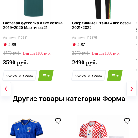
Гостевая футболка Аякс сезона
Спортивные штаны Аякс сезон
2019-2020 Мартинез 21
2021-2022
112931
116376
4.86
4.87
4770
3570
1180
1080
3590
2490
+
+
Другие товары категории Форма