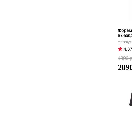
Форма 
выездо
4.8
4390
289