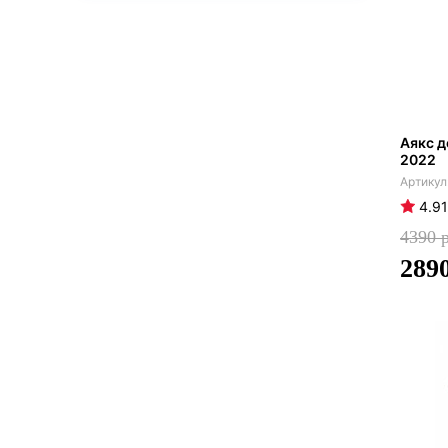
Аякс д
2022
4.91
4390
289