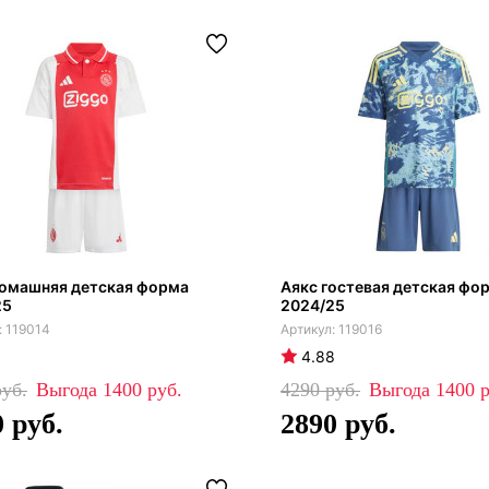
домашняя детская форма
Аякс гостевая детская фо
25
2024/25
119014
119016
4.88
1400
4290
1400
0
2890