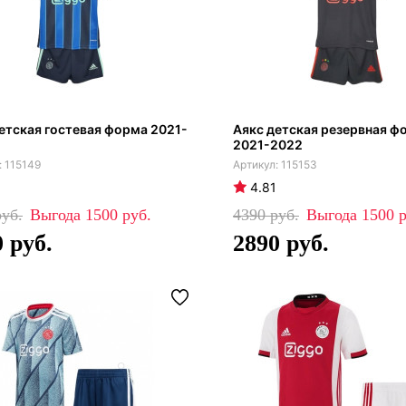
етская гостевая форма 2021-
Аякс детская резервная ф
2021-2022
115149
115153
4.81
1500
4390
1500
0
2890