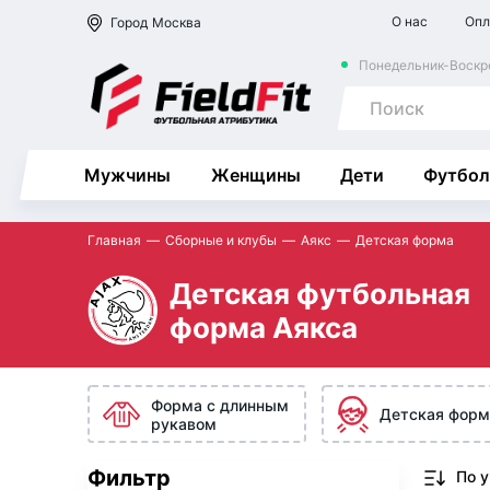
О нас
Опл
Город
Москва
Понедельник-Воскре
Мужчины
Женщины
Дети
Футбол
Главная
Сборные и клубы
Аякс
Детская форма
Детская футбольная
форма Аякса
Форма с длинным
Детская форм
рукавом
Фильтр