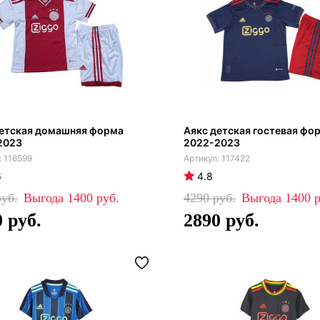
детская домашняя форма
Аякс детская гостевая фо
2023
2022-2023
116599
117422
6
4.8
1400
4290
1400
0
2890