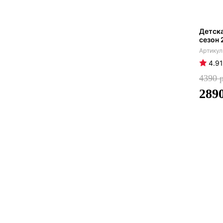
Детска
сезон 
4.91
4390
289