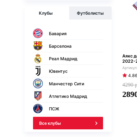
Клубы
Футболисты
Бавария
Барселона
Аякс 
Реал Мадрид
2022-
Ювентус
4.8
Манчестер Сити
4290
289
Атлетико Мадрид
ПСЖ
Все клубы