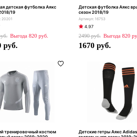
ая детская футболка Аякс
Детская футболка Аякс вр
2018/19
сезон 2018/19
20201
16753
7
4.97
820
2490
820
0
1670
ий тренировочный костюм
Детские гетры Аякс Adidas
ерый сезон 2019-2020
гостевых игр сезон 2019-