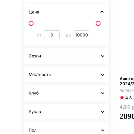
Цена
от
до
Сезон
Местность
Аякс 
2024/
Клуб
4.8
4290
Рукав
289
Пол