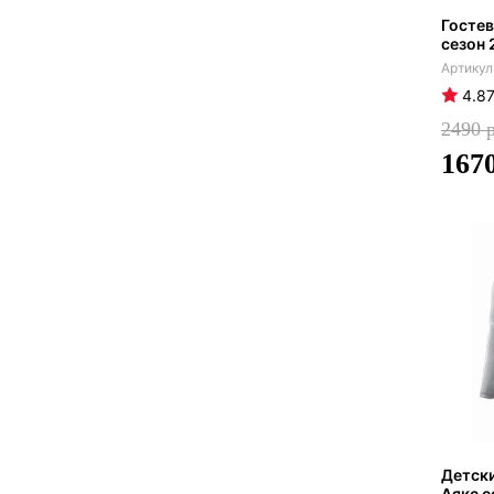
Гостев
сезон 
4.8
2490
167
Детск
Аякс с