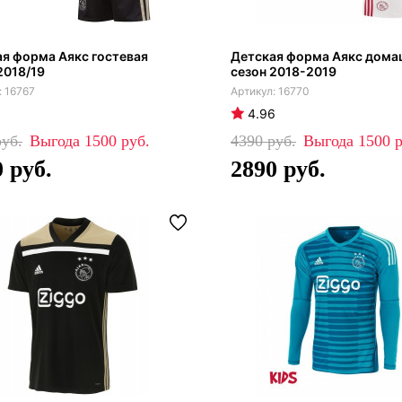
я форма Аякс гостевая
Детская форма Аякс дома
2018/19
сезон 2018-2019
16767
16770
4.96
1500
4390
1500
0
2890