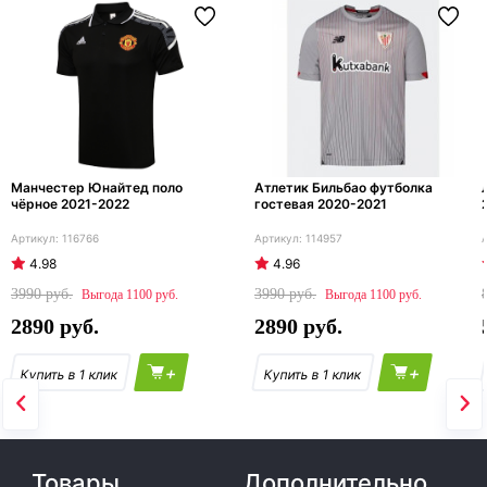
Манчестер Юнайтед поло
Атлетик Бильбао футболка
чёрное 2021-2022
гостевая 2020-2021
116766
114957
4.98
4.96
3990
3990
1100
1100
2890
2890
+
+
Товары
Дополнительно