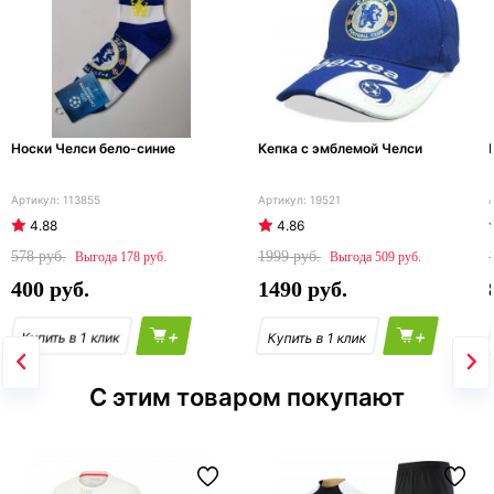
Носки Челси бело-синие
Кепка с эмблемой Челси
113855
19521
4.88
4.86
578
1999
178
509
400
1490
+
+
С этим товаром покупают