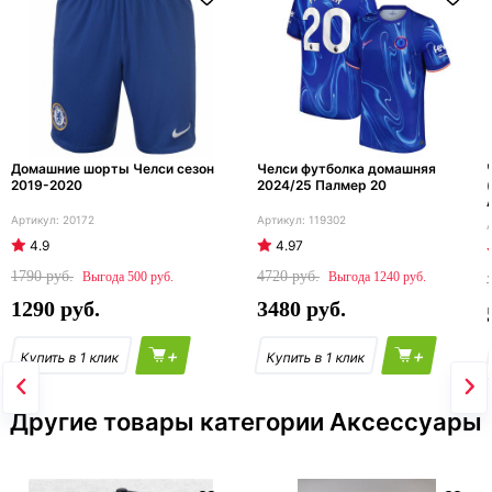
Домашние шорты Челси сезон
Челси футболка домашняя
2019-2020
2024/25 Палмер 20
20172
119302
4.9
4.97
1790
4720
500
1240
1290
3480
+
+
Другие товары категории Аксессуары