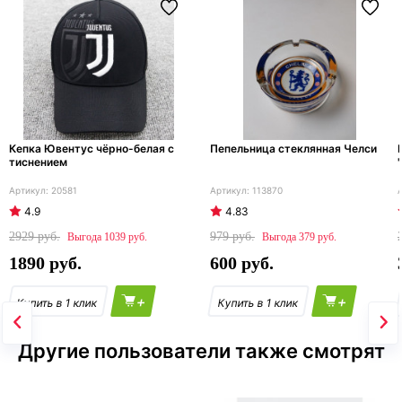
Кепка Ювентус чёрно-белая с
Пепельница стеклянная Челси
тиснением
20581
113870
4.9
4.83
2929
979
1039
379
1890
600
+
+
Другие пользователи также смотрят