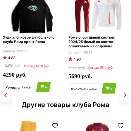
Худи хлопковое футбольного
Рома спортивный костюм
клуба Рома принт Roma
2024/25 белый со светло-
оранжевым и бордовым
120607
119335
4.83
4.93
10450
6160
8730
3040
4290
5690
+
+
Другие товары клуба Рома