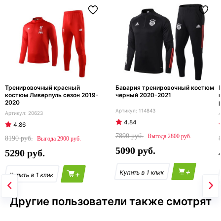
Тренировочный красный
Бавария тренировочный костюм
костюм Ливерпуль сезон 2019-
черный 2020-2021
2020
114843
20623
4.84
4.86
7890
2800
8190
2900
5090
5290
+
+
Другие пользователи также смотрят