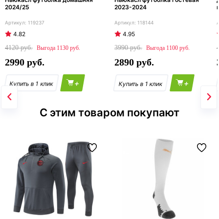
2024/25
2023-2024
119237
118144
4.82
4.95
4120
3990
1130
1100
2990
2890
+
+
С этим товаром покупают