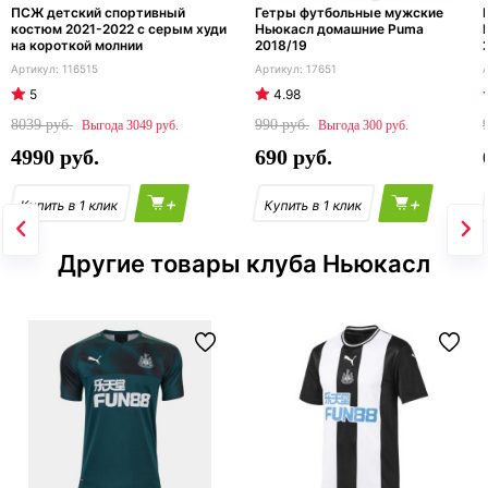
ПСЖ детский спортивный
Гетры футбольные мужские
костюм 2021-2022 с серым худи
Ньюкасл домашние Puma
на короткой молнии
2018/19
116515
17651
5
4.98
8039
990
3049
300
4990
690
+
+
Другие товары клуба Ньюкасл