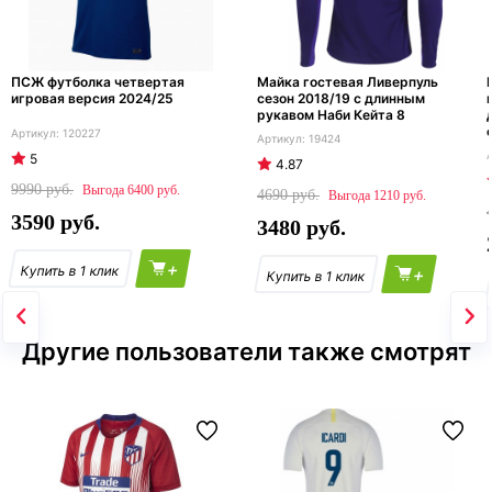
ПСЖ футболка четвертая
Майка гостевая Ливерпуль
игровая версия 2024/25
сезон 2018/19 с длинным
рукавом Наби Кейта 8
120227
19424
5
4.87
9990
6400
4690
1210
3590
3480
+
+
Другие пользователи также смотрят