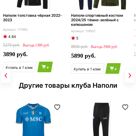
Наполи толстовка чёрная 2022-
Наполи спортивный костюм
2023
2024/25 тёмно-зелёный с
капюшоном
117493
119557
4.84
5
5270
1380
8850
2960
3890
5890
+
+
Другие товары клуба Наполи