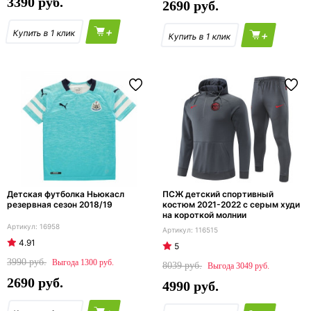
3390
2690
+
+
Детская футболка Ньюкасл
ПСЖ детский спортивный
резервная сезон 2018/19
костюм 2021-2022 с серым худи
на короткой молнии
16958
116515
4.91
5
3990
1300
8039
3049
2690
4990