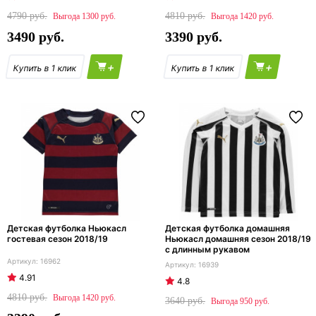
4790
4810
1300
1420
3490
3390
+
+
Детская футболка Ньюкасл
Детская футболка домашняя
гостевая сезон 2018/19
Ньюкасл домашняя сезон 2018/19
с длинным рукавом
16962
16939
4.91
4.8
4810
1420
3640
950