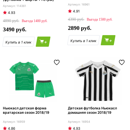
16961
114361
4.91
4.93
4390
1500
4890
1400
2890
3490
+
+
Ньюкасл детская форма
Детская футболка Ньюкасл
вратарская сезон 2018/19
домашняя сезон 2018/19
16959
16954
4.86
4.93