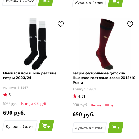
+
+
Ньюкасл домашние детские
Гетры футбольные детские
гетры 2023/24
Ньюкасл гостевые сезон 2018/19
Puma
118637
19901
5
4.81
990
300
990
300
690
690
+
+