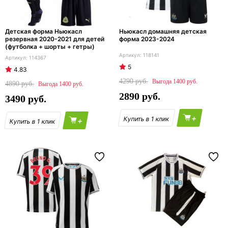
Детская форма Ньюкасл
Ньюкасл домашняя детская
резервная 2020-2021 для детей
форма 2023-2024
(футболка + шорты + гетры)
118141
114367
5
4.83
4290
1400
4890
1400
2890
3490
+
+