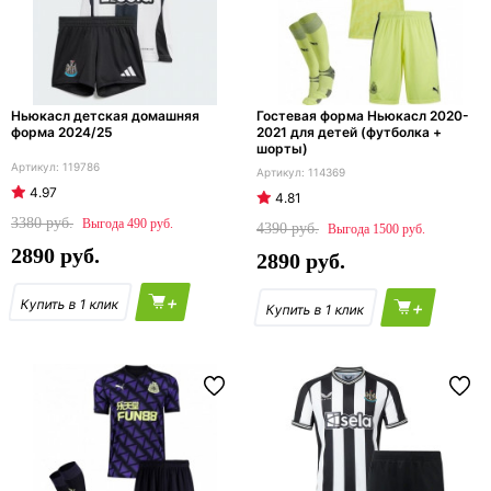
Ньюкасл детская домашняя
Гостевая форма Ньюкасл 2020-
форма 2024/25
2021 для детей (футболка +
шорты)
119786
114369
4.97
4.81
3380
490
4390
1500
2890
2890
+
+