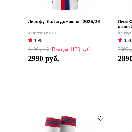
Лион футболка домашняя 2025/26
Лион Ф
сезон 
119849
4.98
4.8
4120
1130
3999
2990
289