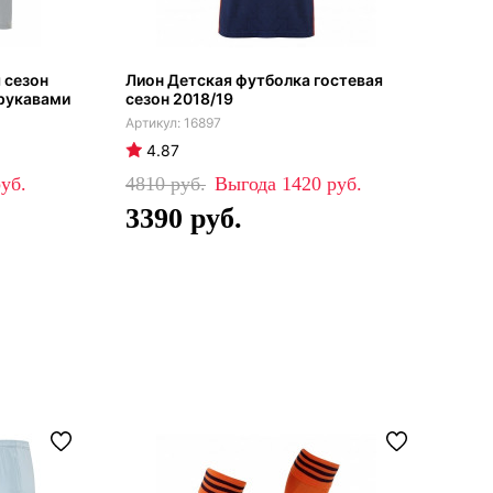
 сезон
Лион Детская футболка гостевая
Лио
 рукавами
сезон 2018/19
201
16897
4.87
4
4810
1420
47
3390
3