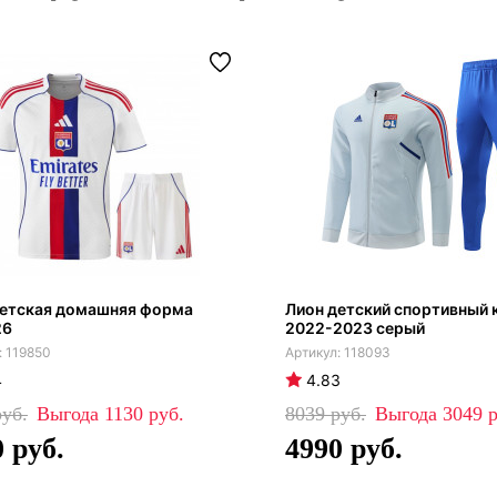
детская домашняя форма
Лион детский спортивный
26
2022-2023 серый
119850
118093
4
4.83
1130
8039
3049
0
4990