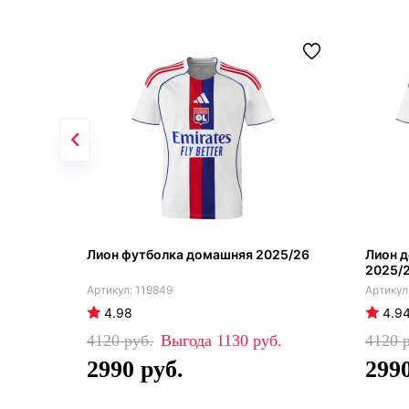
Лион футболка домашняя 2025/26
Лион 
2025/
119849
4.98
4.9
4120
1130
4120
2990
299