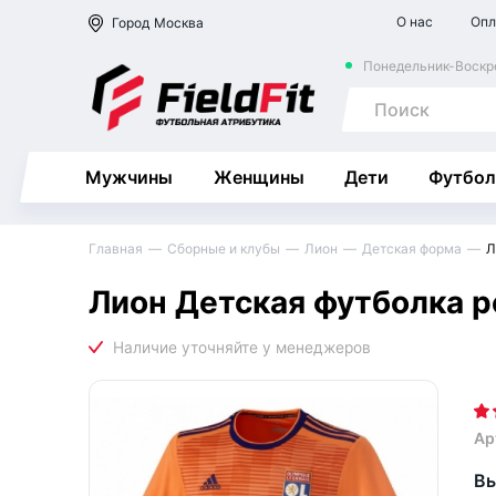
О нас
Опл
Город
Москва
Понедельник-Воскре
Мужчины
Женщины
Дети
Футбол
Главная
Сборные и клубы
Лион
Детская форма
Л
Лион Детская футболка р
Ар
Вы