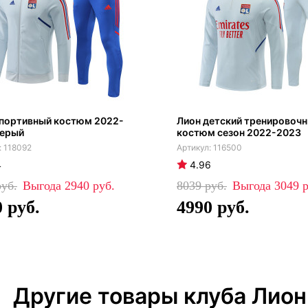
спортивный костюм 2022-
Лион детский тренировоч
серый
костюм сезон 2022-2023
118092
116500
4
4.96
2940
8039
3049
0
4990
Другие товары клуба Лион