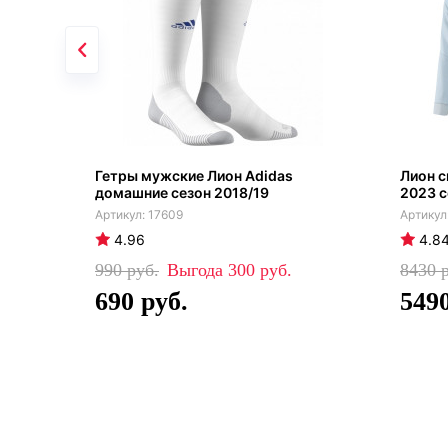
Гетры мужские Лион Adidas
Лион 
домашние сезон 2018/19
2023 
17609
4.96
4.8
990
300
8430
690
549