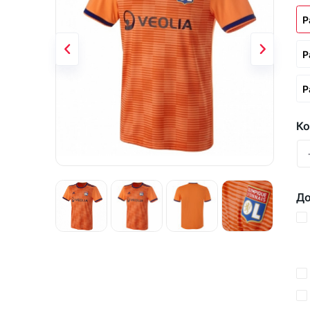
Р
Р
Р
Ко
До