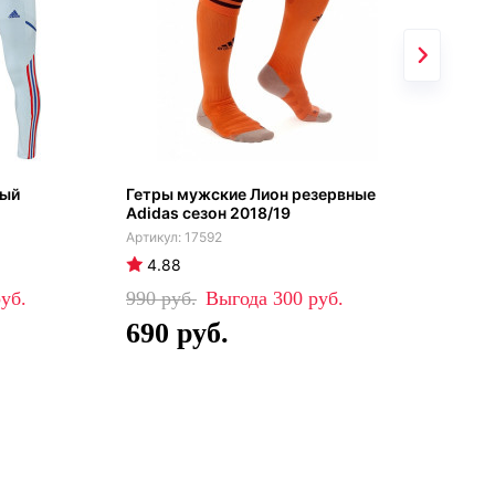
ный
Гетры мужские Лион резервные
Лио
Adidas сезон 2018/19
202
17592
4.88
4
990
300
84
690
5