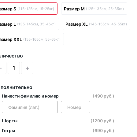
азмер S
Размер M
(115-125см, 15-25кг)
(125-135см, 25-35кг)
азмер L
Размер XL
(135-145см, 35-45кг)
(145-155см, 45-55кг)
азмер XXL
(155-165см, 55-65кг)
личество
-
+
полнительно
Нанести фамилию и номер
(490 руб.)
Шорты
(1290 руб.)
Гетры
(690 руб.)