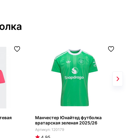
олка
тевая
Манчестер Юнайтед футболка
Нью
вратарская зеленая 2025/26
202
120179
4.95
4