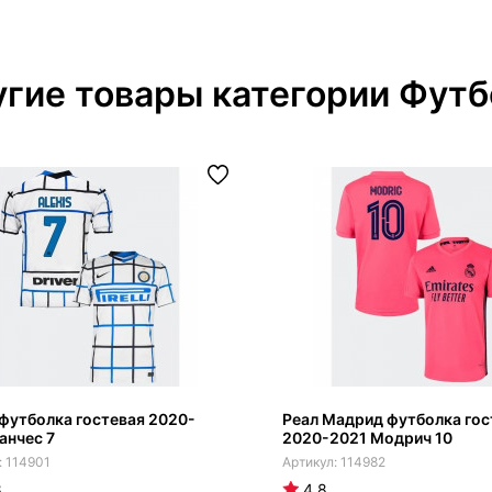
гие товары категории Футб
футболка гостевая 2020-
Реал Мадрид футболка гос
анчес 7
2020-2021 Модрич 10
114901
114982
8
4.8