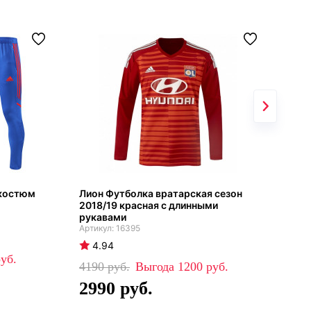
 костюм
Лион Футболка вратарская сезон
Лио
2018/19 красная с длинными
201
рукавами
16395
4
4.94
47
4190
1200
3
2990