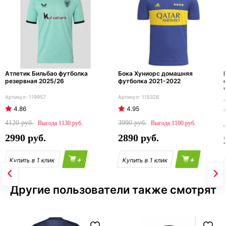
Атлетик Бильбао футболка
Бока Хуниорс домашняя
резервная 2025/26
футболка 2021-2022
119957
115328
4.86
4.95
4120
3990
1130
1100
2990
2890
+
+
Другие пользователи также смотрят