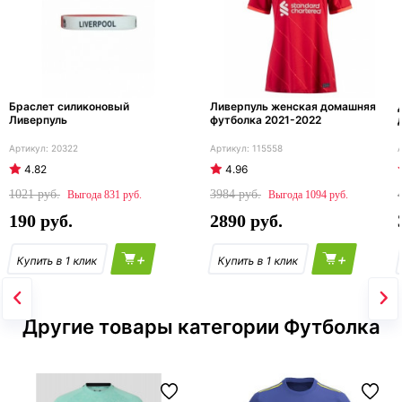
Браслет силиконовый
Ливерпуль женская домашняя
Ливерпуль
футболка 2021-2022
20322
115558
4.82
4.96
1021
3984
831
1094
190
2890
+
+
Другие товары категории Футболка