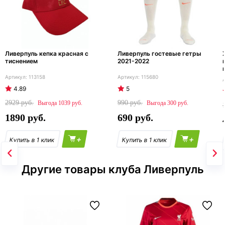
Ливерпуль кепка красная с
Ливерпуль гостевые гетры
тиснением
2021-2022
113158
115680
4.89
5
2929
990
1039
300
1890
690
+
+
Другие товары клуба Ливерпуль