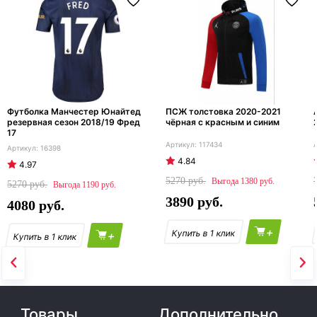
Футболка Манчестер Юнайтед
ПСЖ толстовка 2020-2021
резервная сезон 2018/19 Фред
чёрная с красным и синим
17
117434
16398
4.84
4.97
5270
1380
5270
1190
3890
4080
+
+
Товары
Дополнительно