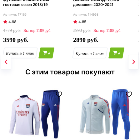
гостевая сезон 2018/19
домашняя 2020-2021
17165
114968
4.98
4.85
4779
3990
1189
1100
3590
2890
+
+
С этим товаром покупают