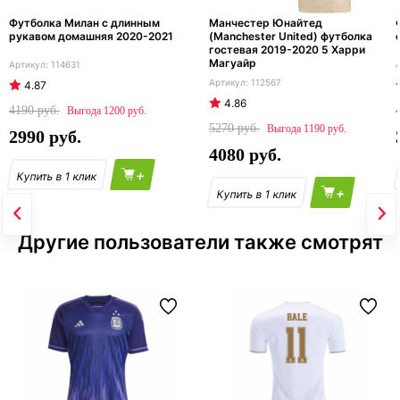
Футболка Милан с длинным
Манчестер Юнайтед
рукавом домашняя 2020-2021
(Manchester United) футболка
гостевая 2019-2020 5 Харри
Магуайр
114631
112567
4.87
4.86
4190
1200
5270
1190
2990
4080
+
+
Другие пользователи также смотрят