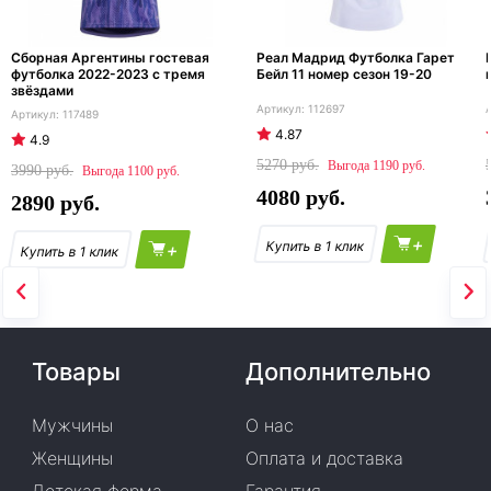
Сборная Аргентины гостевая
Реал Мадрид Футболка Гарет
футболка 2022-2023 с тремя
Бейл 11 номер сезон 19-20
звёздами
112697
117489
4.87
4.9
5270
1190
3990
1100
4080
2890
+
+
Товары
Дополнительно
Мужчины
О нас
Женщины
Оплата и доставка