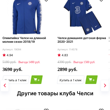
Олимпийка Челси на длинной
Челси домашняя детская форма
молнии сезон 2018/19
2020-2021
19094
114578
4.94
4.83
5180
4390
1490
1500
3690
2890
+
+
Другие товары клуба Челси