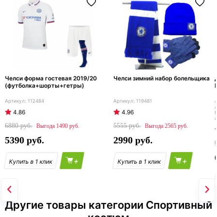
Челси форма гостевая 2019/20
Челси зимний набор болельщика
(футболка+шорты+гетры)
112484
119481
4.86
4.96
f
o
6880
5555
1490
2565
5390
2990
+
+
Другие товары категории Спортивный