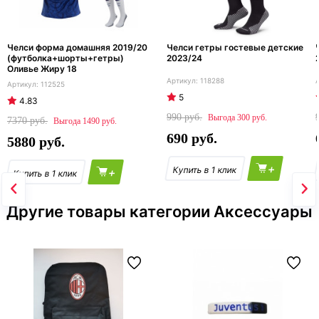
Челси форма домашняя 2019/20
Челси гетры гостевые детские
(футболка+шорты+гетры)
2023/24
Оливье Жиру 18
118288
112525
5
4.83
990
300
7370
1490
690
5880
+
+
Другие товары категории Аксессуары