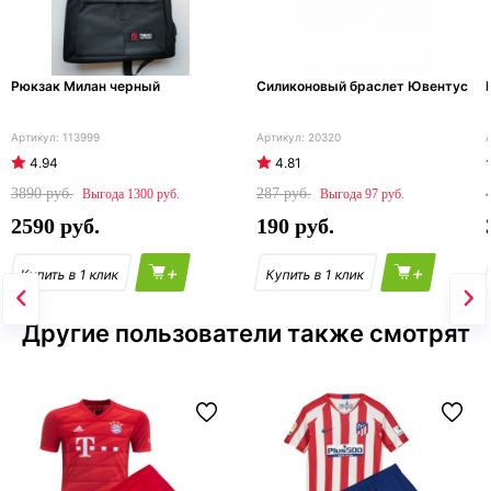
Рюкзак Милан черный
Силиконовый браслет Ювентус
113999
20320
4.94
4.81
3890
287
1300
97
2590
190
+
+
Другие пользователи также смотрят