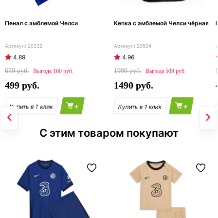
Пенал с эмблемой Челси
Кепка с эмблемой Челси чёрная
20332
20504
4.89
4.96
659
1999
160
509
499
1490
+
+
С этим товаром покупают