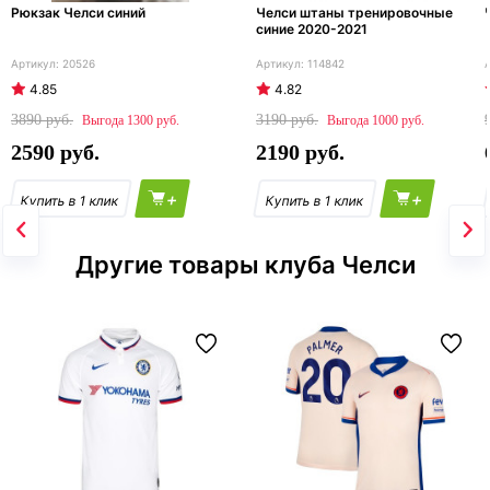
Рюкзак Челси синий
Челси штаны тренировочные
синие 2020-2021
20526
114842
4.85
4.82
3890
3190
1300
1000
2590
2190
+
+
Другие товары клуба Челси