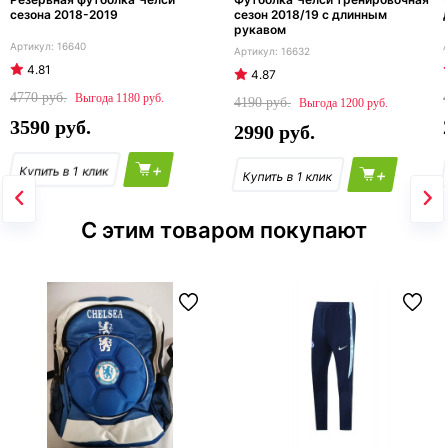
сезона 2018-2019
сезон 2018/19 с длинным
рукавом
16640
16632
4.81
4.87
4770
1180
4190
1200
3590
2990
+
+
С этим товаром покупают