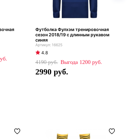
вочная
Футболка Фулхэм тренировочная
Фут
сезон 2018/19 с длинным рукавом
201
синяя
16625
4
4.8
47
4190
1200
3
2990