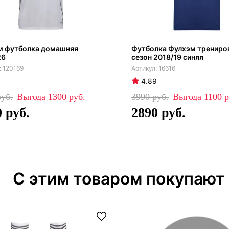
м футболка домашняя
Футболка Фулхэм трениро
26
сезон 2018/19 синяя
120169
16616
4.89
1300
3990
1100
0
2890
С этим товаром покупают