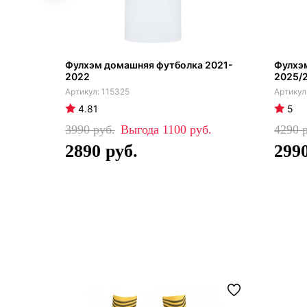
Фулхэм домашняя футболка 2021-
Фулхэ
2022
2025/
115325
4.81
5
3990
1100
4290
2890
299