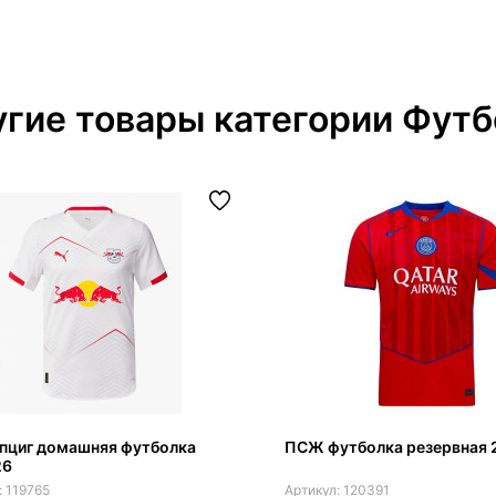
гие товары категории Футб
йпциг домашняя футболка
ПСЖ футболка резервная 
26
119765
120391