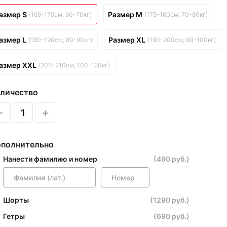
азмер S
Размер M
(165-175см, 60-70кг)
(175-180см, 70-80кг)
азмер L
Размер XL
(180-190см, 80-90кг)
(190-200см, 90-100кг)
азмер XXL
(200-210см, 100-120кг)
личество
-
+
полнительно
Нанести фамилию и номер
(490 руб.)
Шорты
(1290 руб.)
Гетры
(690 руб.)