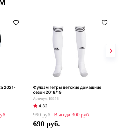
эм
а 2021-
Фулхэм гетры детские домашние
Гет
сезон 2018/19
Adi
19946
4.82
4
990
300
99
690
6