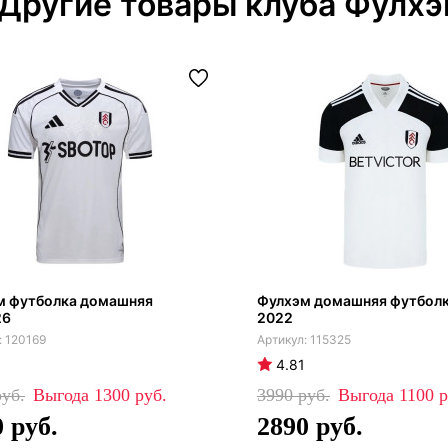
Другие товары клуба Фулх
м футболка домашняя
Фулхэм домашняя футболк
26
2022
120169
115325
4.81
1300
3990
1100
0
2890