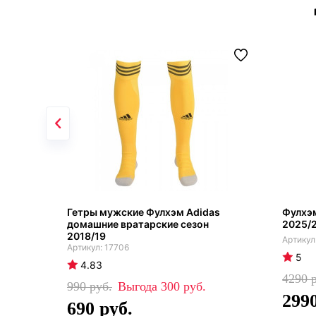
Гетры мужские Фулхэм Adidas
Фулхэ
домашние вратарские сезон
2025/
2018/19
17706
5
4.83
4290
990
300
299
690