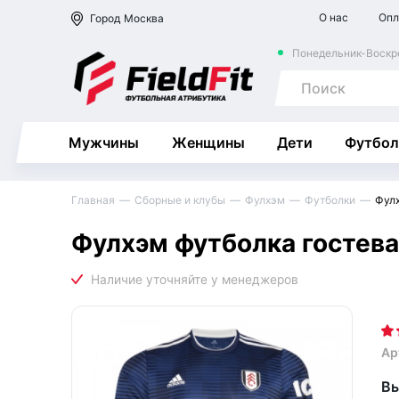
О нас
Опл
Город
Москва
Понедельник-Воскре
Мужчины
Женщины
Дети
Футбол
Главная
Сборные и клубы
Фулхэм
Футболки
Фулх
Фулхэм футболка гостева
Ар
Вы