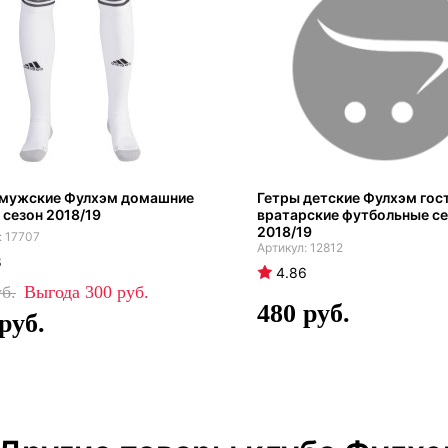
 мужские Фулхэм домашние
Гетры детские Фулхэм гос
 сезон 2018/19
вратарские футбольные с
2018/19
17707
12812
8
4.86
300
480