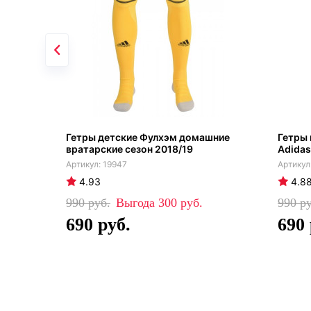
Гетры детские Фулхэм домашние
Гетры
вратарские сезон 2018/19
Adidas
19947
4.93
4.8
990
300
990
690
690