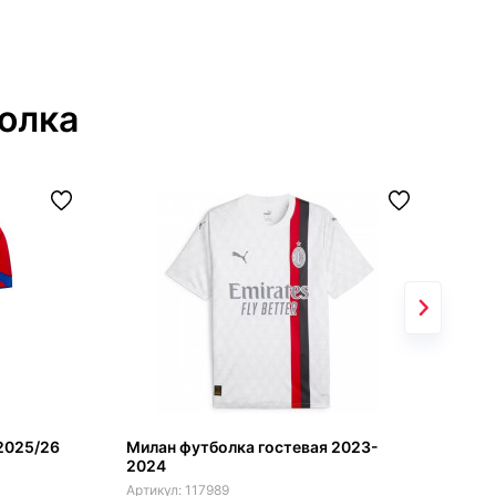
олка
2025/26
Милан футболка гостевая 2023-
Лив
2024
сез
117989