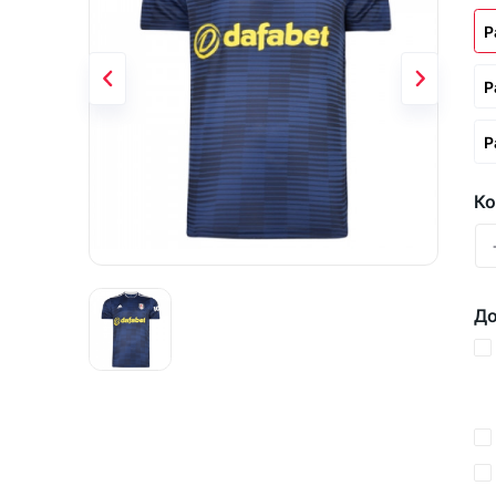
Р
Р
Р
Ко
До