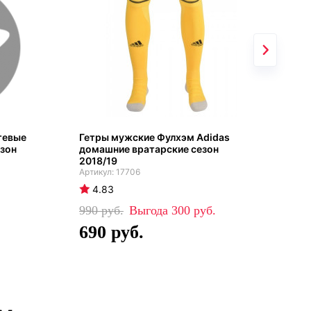
тевые
Гетры мужские Фулхэм Adidas
Гет
езон
домашние вратарские сезон
Adi
2018/19
17706
4
4.83
99
990
300
6
690