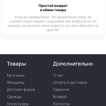
Простой возврат
и обмен товара
Если вы обнаружили, что заказанный товар не
соответствует вашим ожиданиям или выбрали не тот
размер, вы можете легко вернуть его или обменять на
другой.
Товары
Дополнительно
Мужчины
О нас
Женщины
Оплата и доставка
Детская форма
Гарантия
Одежда
Возврат
Аксессуары
Контакты