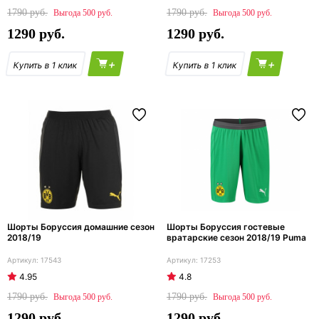
1790
1790
500
500
1290
1290
+
+
Шорты Боруссия домашние сезон
Шорты Боруссия гостевые
2018/19
вратарские сезон 2018/19 Puma
17543
17253
4.95
4.8
1790
1790
500
500
1290
1290