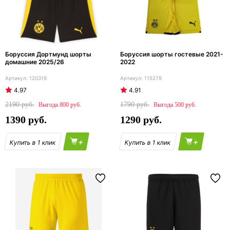
Боруссия Дортмунд шорты
Боруссия шорты гостевые 2021-
домашние 2025/26
2022
120319
115279
4.97
4.91
2190
1790
800
500
1390
1290
+
+