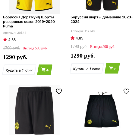
Боруссия Дортмунд Шорты
Боруссия шорты домашние 2023-
резервные сезон 2019-2020
2024
Puma
117748
20841
4.85
4.88
1790
500
1790
500
1290
1290
+
+