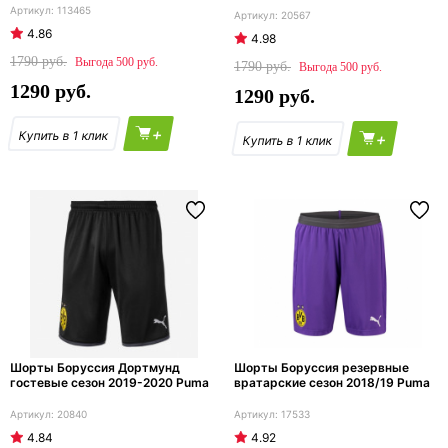
113465
20567
4.86
4.98
1790
500
1790
500
1290
1290
+
+
Шорты Боруссия Дортмунд
Шорты Боруссия резервные
гостевые сезон 2019-2020 Puma
вратарские сезон 2018/19 Puma
20840
17533
4.84
4.92