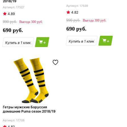
2018/19
17539
17527
4.82
4.89
990
300
990
300
690
690
+
+
Гетры мужские Боруссия
домашние Puma сезон 2018/19
17709
4.82