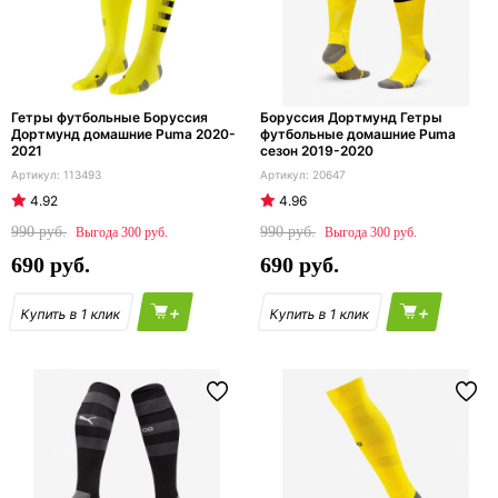
Гетры футбольные Боруссия
Боруссия Дортмунд Гетры
Дортмунд домашние Puma 2020-
футбольные домашние Puma
2021
сезон 2019-2020
113493
20647
4.92
4.96
990
990
300
300
690
690
+
+