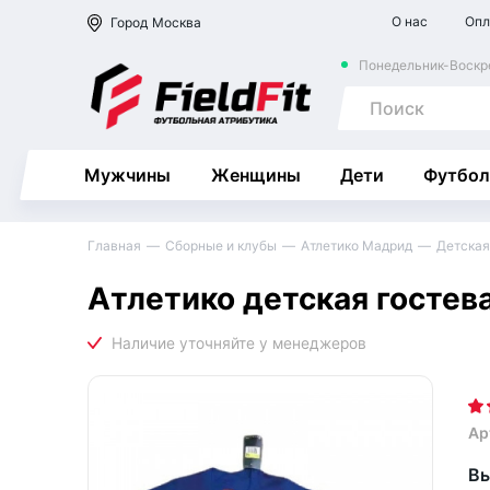
О нас
Опл
Город
Москва
Понедельник-Воскре
Мужчины
Женщины
Дети
Футбол
Главная
Сборные и клубы
Атлетико Мадрид
Детская
Атлетико детская гостев
Ар
Вы