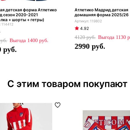
ая детская форма Атлетико
Атлетико Мадрид детская
д сезон 2020-2021
домашняя форма 2025/26
лка + шорты + гетры)
119802
114412
4.92
5
4120
1130
1400
2990
0
С этим товаром покупают