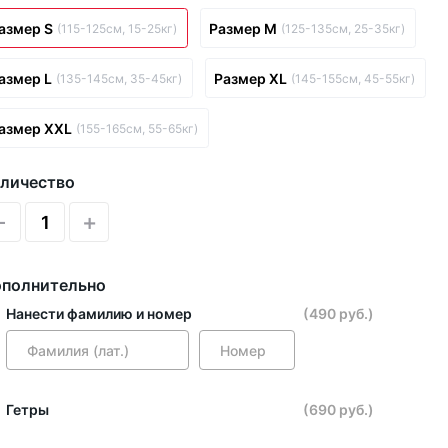
азмер S
Размер M
(115-125см, 15-25кг)
(125-135см, 25-35кг)
азмер L
Размер XL
(135-145см, 35-45кг)
(145-155см, 45-55кг)
азмер XXL
(155-165см, 55-65кг)
личество
-
+
полнительно
Нанести фамилию и номер
(490 руб.)
Гетры
(690 руб.)