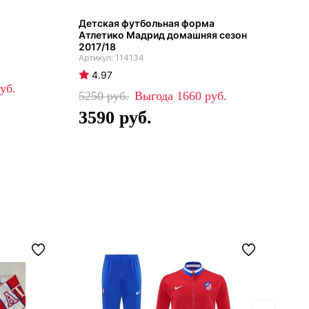
Детская футбольная форма
Гос
Атлетико Мадрид домашняя сезон
Мад
2017/18
114134
4
4.97
52
5250
1660
3
3590