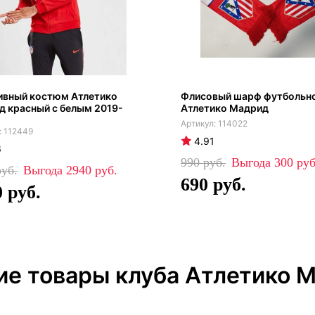
ивный костюм Атлетико
Флисовый шарф футбольно
 красный с белым 2019-
Атлетико Мадрид
114022
112449
4.91
6
990
300
2940
690
0
ие товары клуба Атлетико 