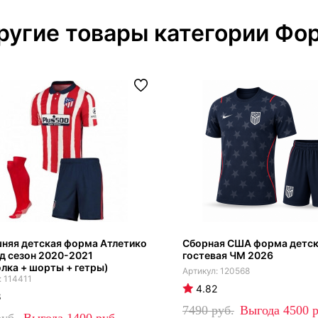
ругие товары категории Фо
няя детская форма Атлетико
Сборная США форма детс
д сезон 2020-2021
гостевая ЧМ 2026
лка + шорты + гетры)
120568
114411
4.82
8
7490
4500