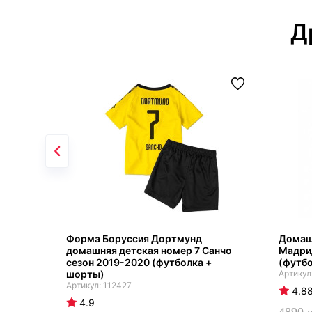
Д
Форма Боруссия Дортмунд
Домаш
домашняя детская номер 7 Санчо
Мадри
сезон 2019-2020 (футболка +
(футбо
шорты)
112427
4.8
4.9