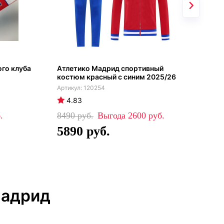
го клуба
Атлетико Мадрид спортивный
Гет
костюм красный с синим 2025/26
Атл
сез
120254
4.83
4
8490
2600
99
5890
6
Мадрид