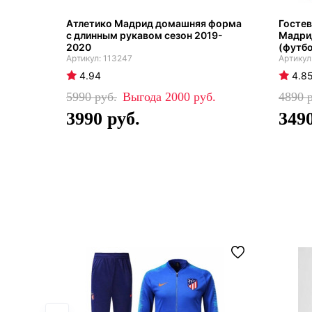
Атлетико Мадрид домашняя форма
Гостев
с длинным рукавом сезон 2019-
Мадри
2020
(футбо
113247
4.94
4.8
5990
2000
4890
3990
349