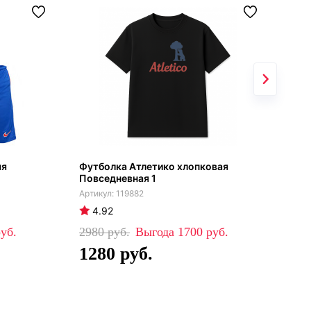
яя
Футболка Атлетико хлопковая
Дет
Повседневная 1
Мад
119882
4.92
4
2980
1700
46
1280
3