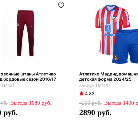
ровочные штаны Атлетико
Атлетико Мадрид домашн
 бордовые сезон 2016/17
детская форма 2024/25
113907
118975
6
4.83
1080
4290
1400
0
2890