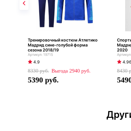
Тренировочный костюм Атлетико
Спорт
Мадрид сине-голубой форма
Мадрид
сезона 2018/19
2020
19715
4.9
4.9
8330
2940
8430
5390
549
Друг