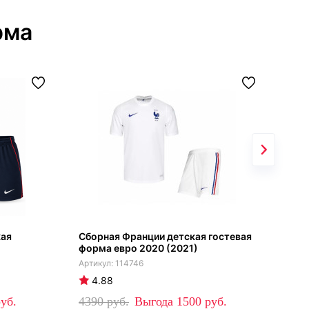
рма
кая
Сборная Франции детская гостевая
Реа
форма евро 2020 (2021)
фор
114746
4.88
4
4390
1500
42