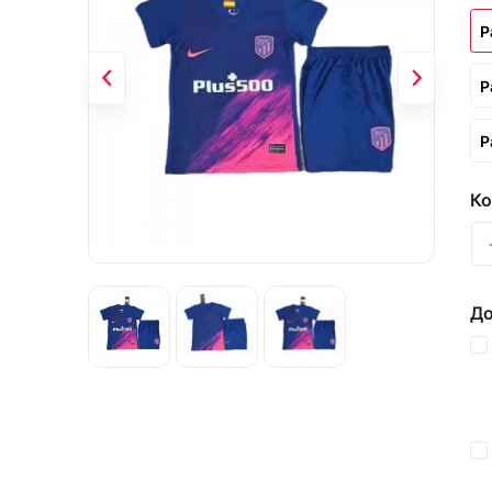
Р
Р
Р
Ко
До