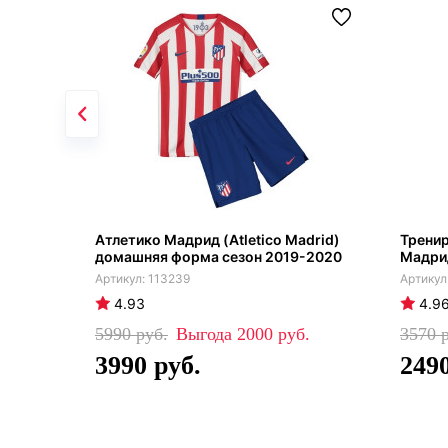
Атлетико Мадрид (Atletico Madrid)
Трени
домашняя форма сезон 2019-2020
Мадрид
113239
4.93
4.9
5990
2000
3570
3990
249