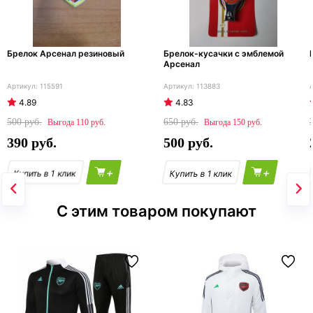
Брелок Арсенал резиновый
Брелок-кусачки с эмблемой
Арсенал
115591
113883
4.89
4.83
500
650
110
150
390
500
+
+
С этим товаром покупают