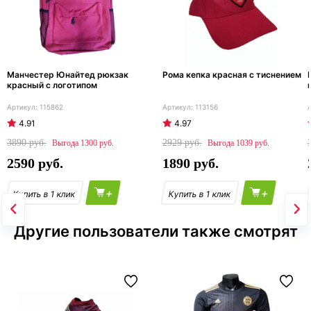
Манчестер Юнайтед рюкзак
Рома кепка красная с тиснением
красный с логотипом
115862
113156
4.91
4.97
3890
2929
1300
1039
2590
1890
+
+
Другие пользователи также смотрят