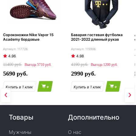
Сороконожки Nike Vapor 15
Бавария гостевая футболка
Academy бордовые
2021-2022 длинный рукав
117726
115906
4.96
4.98
11400
4190
5710
1200
5690
2990
+
+
Товары
Дополнительно
Мужчины
О нас