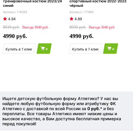
тренировочный костюм 2023/24
спортивный костюм 2022-2023
синий
чёрный
118393
117864
4.94
4.89
8039
8030
3049
3040
4990
4990
+
+
Ищете детскую футбольную форму Атлетико? У нас вы
найдете любую футбольную форму или атрибутику ФК
Атлетико с доставкой по всей России за
0 руб.
* и без
переплаты. Все товары Атлетико имеют низкие цены и
высокое качество, а Вам доступна бесплатная примерка
перед покупкой!