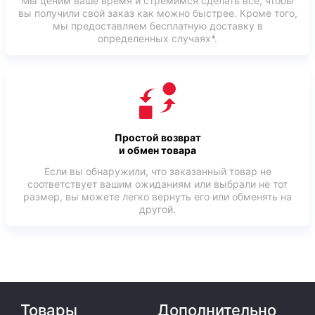
Мы ценим ваше время и стремимся сделать все, чтобы
вы получили свой заказ как можно быстрее. Кроме того,
мы предоставляем бесплатную доставку в
определенных случаях*.
Простой возврат
и обмен товара
Если вы обнаружили, что заказанный товар не
соответствует вашим ожиданиям или выбрали не тот
размер, вы можете легко вернуть его или обменять на
другой.
Товары
Дополнительно