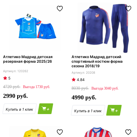
Атлетико Мадрид детская
Атлетико Мадрид детский
резервная форма 2025/26
спортивный костюм форма
сезона 2018/19
120262
20208
5
4.84
4720
1730
8030
3040
2990
4990
+
+