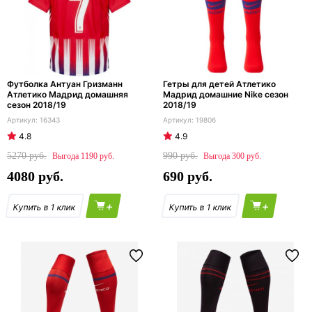
Футболка Антуан Гризманн
Гетры для детей Атлетико
Атлетико Мадрид домашняя
Мадрид домашние Nike сезон
сезон 2018/19
2018/19
16343
19806
4.8
4.9
5270
990
1190
300
4080
690
+
+