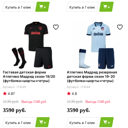
+
+
Гостевая детская форма
Атлетико Мадрид резервная
Атлетико Мадрид сезон 19/20
детская форма сезон 19-20
(футболка+шорты+гетры)
(футболка+шорты+гетры)
113245
113244
4.87
4.8
5130
5130
1540
1540
3590
3590
+
+