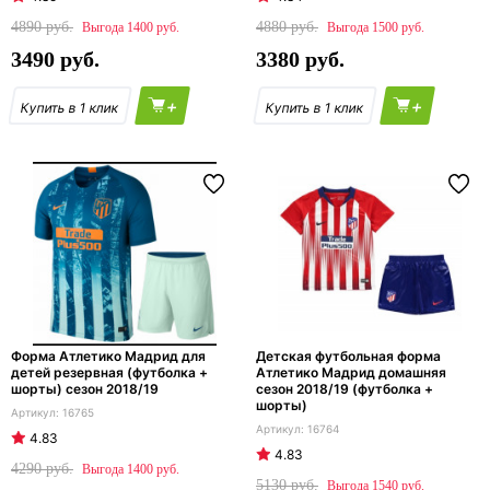
4890
4880
1400
1500
3490
3380
+
+
Форма Атлетико Мадрид для
Детская футбольная форма
детей резервная (футболка +
Атлетико Мадрид домашняя
шорты) сезон 2018/19
сезон 2018/19 (футболка +
шорты)
16765
16764
4.83
4.83
4290
1400
5130
1540