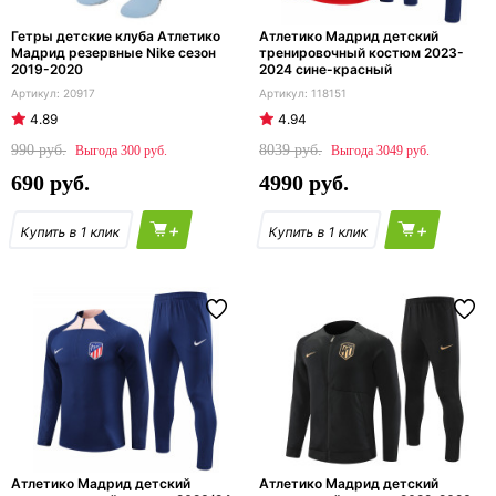
Гетры детские клуба Атлетико
Атлетико Мадрид детский
Мадрид резервные Nike сезон
тренировочный костюм 2023-
2019-2020
2024 сине-красный
20917
118151
4.89
4.94
990
8039
300
3049
690
4990
+
+
Атлетико Мадрид детский
Атлетико Мадрид детский