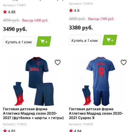
114410
114411
4.9
4.88
4880
1500
4890
1400
3380
3490
+
+
Гостевая детская форма
Гостевая детская форма
Атлетико Мадрид сезон 2020-
Атлетико Мадрид сезон 2020-
2021 (футболка + шорты + гетры)
2021 Суарес 9
114412
114409
4.85
4.84