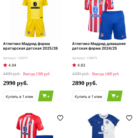
Атлетико Мадрид форма
Атлетико Мадрид домашняя
вратарская детская 2025/26
детская форма 2024/25
120071
118975
4.94
4.83
4490
4290
1500
1400
2990
2890
+
+